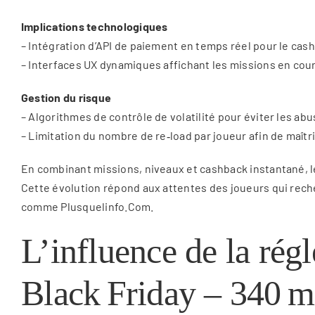
Implications technologiques
– Intégration d’API de paiement en temps réel pour le cas
– Interfaces UX dynamiques affichant les missions en cour
Gestion du risque
– Algorithmes de contrôle de volatilité pour éviter les abu
– Limitation du nombre de re‑load par joueur afin de maîtri
En combinant missions, niveaux et cashback instantané, l
Cette évolution répond aux attentes des joueurs qui reche
comme Plusquelinfo.Com.
L’influence de la rég
Black Friday – 340 m