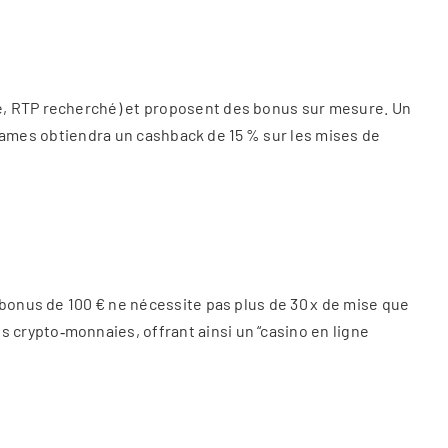
ée, RTP recherché) et proposent des bonus sur mesure. Un
e games obtiendra un cashback de 15 % sur les mises de
 bonus de 100 € ne nécessite pas plus de 30 x de mise que
crypto‑monnaies, offrant ainsi un “casino en ligne