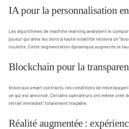
IA pour la personnalisation en
Les algorithmes de machine learning analysent le compor
joueur qui aime les slots à haute volatilité recevra un “bo
roulette. Cette segmentation dynamique augmente le taux
Blockchain pour la transparen
Grâce aux smart contracts, les conditions de mise (wageri
ce qui est annoncé. Certains opérateurs ont même créé de
retrait immédiat” totalement traçable.
Réalité augmentée : expérien