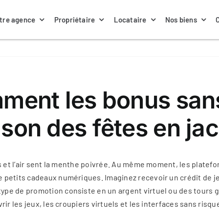
tre agence
Propriétaire
Locataire
Nos biens
Nos annonces locations
La gestion locative
Nos biens à louer
Notre équipe
omment les bonus san
ison des fêtes en jac
Contacter ma gestionnaire
Nos assurances
Actualités
es et l’air sent la menthe poivrée. Au même moment, les platef
petits cadeaux numériques. Imaginez recevoir un crédit de jeu
pe de promotion consiste en un argent virtuel ou des tours gr
ir les jeux, les croupiers virtuels et les interfaces sans risque