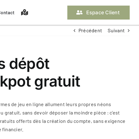
Espace Client
Contact
Précédent
Suivant
Nos assurances propriétaire
Les pièces à fournir
La gestion locative
Off Market
s dépôt
kpot gratuit
Contacter ma gestionnaire
Contacter ma gestionnaire
ormes de jeu en ligne allument leurs propres néons
 gratuit, sans devoir déposer la moindre pièce : c’est
atuits offerts dès la création du compte, sans exigence
 financier.