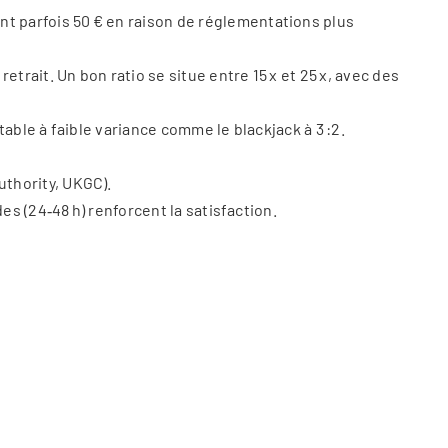
t parfois 50 € en raison de réglementations plus
etrait. Un bon ratio se situe entre 15 x et 25 x, avec des
able à faible variance comme le blackjack à 3 :2.
uthority, UKGC).
es (24‑48 h) renforcent la satisfaction.