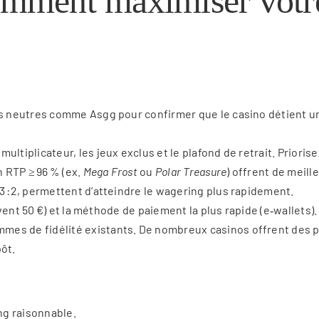
comment maximiser votr
 neutres comme Asgg pour confirmer que le casino détient une
 multiplicateur, les jeux exclus et le plafond de retrait. Prioris
n RTP ≥ 96 % (ex.
Mega Frost
ou
Polar Treasure
) offrent de meill
 3 :2, permettent d’atteindre le wagering plus rapidement.
ouvent 50 €) et la méthode de paiement la plus rapide (e‑wallets)
mes de fidélité existants. De nombreux casinos offrent des po
ôt.
ng raisonnable.