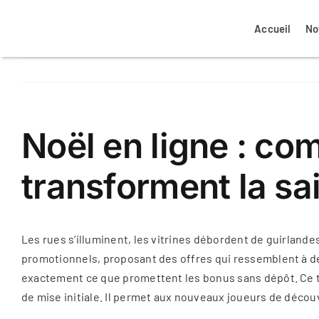
Passer
au
Accueil
No
contenu
Mon espace client propriétaire
Mon espace client locataire
Notre agence à Colmar
Nos biens à vendre
Noël en ligne : c
transforment la sa
La transaction immobilière
Nos annonces ventes
Assurance logement
Les rues s’illuminent, les vitrines débordent de guirland
promotionnels, proposant des offres qui ressemblent à de 
exactement ce que promettent les bonus sans dépôt. Ce ty
de mise initiale. Il permet aux nouveaux joueurs de découvr