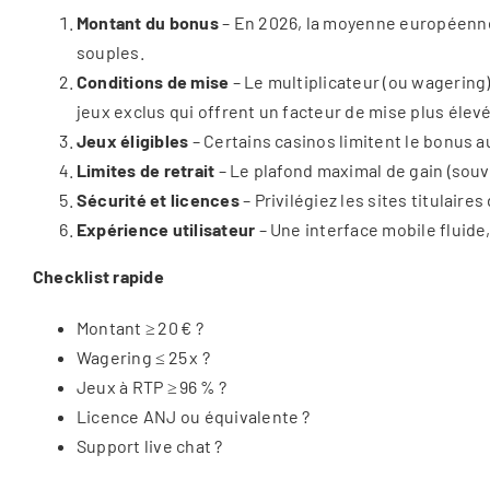
Montant du bonus
– En 2026, la moyenne européenne 
souples.
Conditions de mise
– Le multiplicateur (ou wagering) 
jeux exclus qui offrent un facteur de mise plus élevé
Jeux éligibles
– Certains casinos limitent le bonus a
Limites de retrait
– Le plafond maximal de gain (souven
Sécurité et licences
– Privilégiez les sites titulaires
Expérience utilisateur
– Une interface mobile fluide,
Checklist rapide
Montant ≥ 20 € ?
Wagering ≤ 25 x ?
Jeux à RTP ≥ 96 % ?
Licence ANJ ou équivalente ?
Support live chat ?