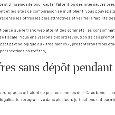
lisent d’ingéniosité pour capter l’attention des internautes p
sent et les sites de comparaison se multiplient. Vous pouvez ex
i recense les offres les plus attractives et vérifie la fiabilité 
ôt parce que le trafic web atteint des sommets, les consomma
e fiscale. Nous analyserons d’abord l’évolution de ces promoti
impact psychologique du « free money », présenterons trois ét
 perspectives post‑fêtes.
fres sans dépôt pendant 
européens offraient de petites sommes de 5 €, les bonus sans
 légalisation progressive dans plusieurs juridictions ont permi