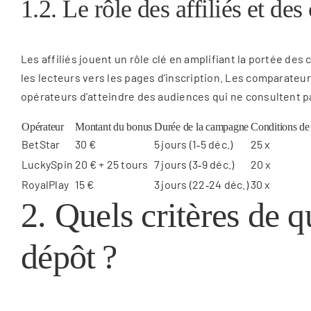
1.2. Le rôle des affiliés et de
Les affiliés jouent un rôle clé en amplifiant la portée des
les lecteurs vers les pages d’inscription. Les comparateur
opérateurs d’atteindre des audiences qui ne consultent pa
Opérateur
Montant du bonus
Durée de la campagne
Conditions de
BetStar
30 €
5 jours (1‑5 déc.)
25 x
LuckySpin
20 € + 25 tours
7 jours (3‑9 déc.)
20 x
RoyalPlay
15 €
3 jours (22‑24 déc.)
30 x
2. Quels critères de q
dépôt ?