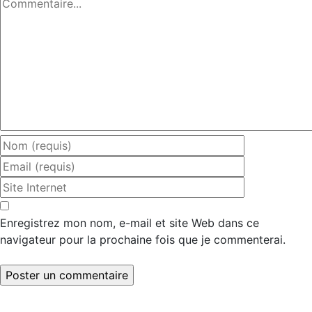
Commentaire
Enregistrez mon nom, e-mail et site Web dans ce
navigateur pour la prochaine fois que je commenterai.