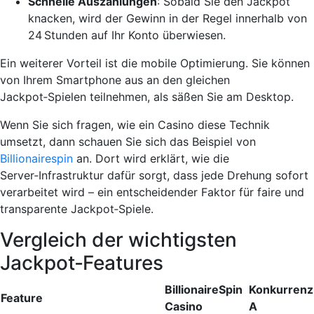
Schnelle Auszahlungen
: Sobald Sie den Jackpot
knacken, wird der Gewinn in der Regel innerhalb von
24 Stunden auf Ihr Konto überwiesen.
Ein weiterer Vorteil ist die mobile Optimierung. Sie können
von Ihrem Smartphone aus an den gleichen
Jackpot‑Spielen teilnehmen, als säßen Sie am Desktop.
Wenn Sie sich fragen, wie ein Casino diese Technik
umsetzt, dann schauen Sie sich das Beispiel von
Billionairespin
an. Dort wird erklärt, wie die
Server‑Infrastruktur dafür sorgt, dass jede Drehung sofort
verarbeitet wird – ein entscheidender Faktor für faire und
transparente Jackpot‑Spiele.
Vergleich der wichtigsten
Jackpot‑Features
BillionaireSpin
Konkurrenz
Feature
Casino
A