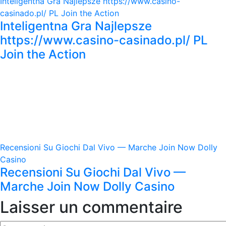
Inteligentna Gra Najlepsze https://www.casino-
casinado.pl/ PL Join the Action
Inteligentna Gra Najlepsze
https://www.casino-casinado.pl/ PL
Join the Action
Recensioni Su Giochi Dal Vivo — Marche Join Now Dolly
Casino
Recensioni Su Giochi Dal Vivo —
Marche Join Now Dolly Casino
Laisser un commentaire