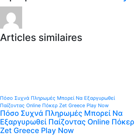
Articles similaires
Πόσο Συχνά Πληρωμές Μπορεί Να Εξαργυρωθεί
Παίζοντας Online Πόκερ Zet Greece Play Now
Πόσο Συχνά Πληρωμές Μπορεί Να
Εξαργυρωθεί Παίζοντας Online Πόκερ
Zet Greece Play Now