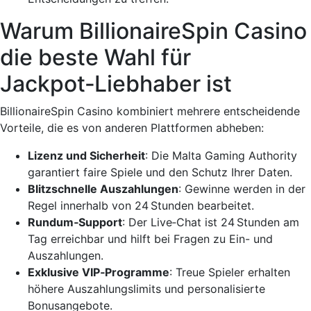
Warum BillionaireSpin Casino
die beste Wahl für
Jackpot‑Liebhaber ist
BillionaireSpin Casino kombiniert mehrere entscheidende
Vorteile, die es von anderen Plattformen abheben:
Lizenz und Sicherheit
: Die Malta Gaming Authority
garantiert faire Spiele und den Schutz Ihrer Daten.
Blitzschnelle Auszahlungen
: Gewinne werden in der
Regel innerhalb von 24 Stunden bearbeitet.
Rundum‑Support
: Der Live‑Chat ist 24 Stunden am
Tag erreichbar und hilft bei Fragen zu Ein- und
Auszahlungen.
Exklusive VIP‑Programme
: Treue Spieler erhalten
höhere Auszahlungslimits und personalisierte
Bonusangebote.