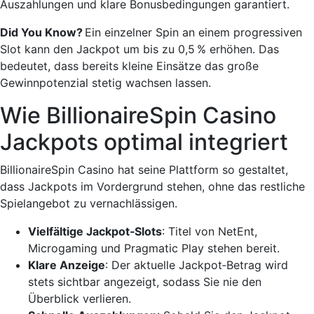
Auszahlungen und klare Bonusbedingungen garantiert.
Did You Know?
Ein einzelner Spin an einem progressiven
Slot kann den Jackpot um bis zu 0,5 % erhöhen. Das
bedeutet, dass bereits kleine Einsätze das große
Gewinnpotenzial stetig wachsen lassen.
Wie BillionaireSpin Casino
Jackpots optimal integriert
BillionaireSpin Casino hat seine Plattform so gestaltet,
dass Jackpots im Vordergrund stehen, ohne das restliche
Spielangebot zu vernachlässigen.
Vielfältige Jackpot‑Slots
: Titel von NetEnt,
Microgaming und Pragmatic Play stehen bereit.
Klare Anzeige
: Der aktuelle Jackpot‑Betrag wird
stets sichtbar angezeigt, sodass Sie nie den
Überblick verlieren.