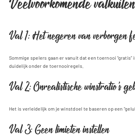
Veelvoorkomende valkuilen 
Val 1: Het negeren van verborgen f
Sommige spelers gaan er vanuit dat een toernooi “gratis” i
duidelijk onder de toernooiregels.
Val 2: Onrealistische winstratio’s ge
Het is verleidelijk om je winstdoel te baseren op een “ge
Val 3: Geen limieten instellen