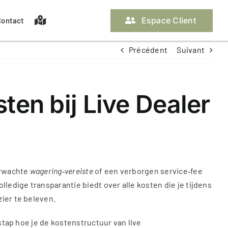
Espace Client
Contact
Précédent
Suivant
Nos assurances propriétaire
Les pièces à fournir
La gestion locative
Off Market
ten bij Live Dealer
Contacter ma gestionnaire
Contacter ma gestionnaire
verwachte
wagering‑vereiste
of een verborgen service‑fee
lledige transparantie biedt over alle kosten die je tijdens
zier te beleven.
tap hoe je de kostenstructuur van live