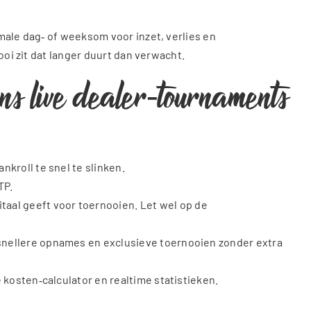
male dag‑ of weeksom voor inzet, verlies en
ooi zit dat langer duurt dan verwacht.
ens live dealer‑tournaments
nkroll te snel te slinken.
TP.
aal geeft voor toernooien. Let wel op de
 snellere opnames en exclusieve toernooien zonder extra
e kosten‑calculator en realtime statistieken.