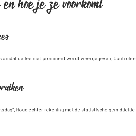
en hoe je ze voorkomt
ees
s omdat de fee niet prominent wordt weergegeven. Controleer al
bruiken
luksdag”. Houd echter rekening met de statistische gemiddelde 