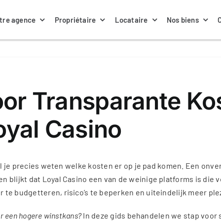
tre agence
Propriétaire
Locataire
Nos biens
Nos annonces locations
La gestion locative
Nos biens à louer
Notre équipe
or Transparante Kos
oyal Casino
Contacter ma gestionnaire
Nos assurances
Actualités
 wil je precies weten welke kosten er op je pad komen. Een on
blijkt dat Loyal Casino een van de weinige platforms is die vo
te budgetteren, risico’s te beperken en uiteindelijk meer ple
ar een hogere winstkans?
In deze gids behandelen we stap voor s