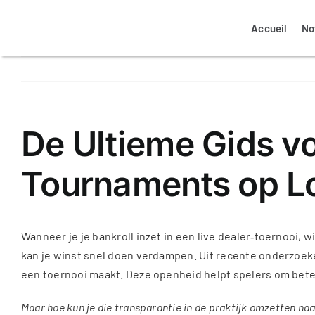
Passer
au
Accueil
No
contenu
Mon espace client propriétaire
Mon espace client locataire
Notre agence à Colmar
Nos biens à vendre
De Ultieme Gids vo
Tournaments op L
La transaction immobilière
Nos annonces ventes
Assurance logement
Wanneer je je bankroll inzet in een live dealer‑toernooi,
kan je winst snel doen verdampen. Uit recente onderzoeken 
een toernooi maakt. Deze openheid helpt spelers om beter 
Maar hoe kun je die transparantie in de praktijk omzetten na