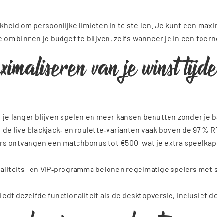
kheid om persoonlijke limieten in te stellen. Je kunt een maxi
e om binnen je budget te blijven, zelfs wanneer je in een toern
ximaliseren van je winst tijd
n je langer blijven spelen en meer kansen benutten zonder je ba
n de live blackjack‑ en roulette‑varianten vaak boven de 97 % R
 ontvangen een matchbonus tot €500, wat je extra speelkapit
loyaliteits- en VIP‑programma belonen regelmatige spelers met
edt dezelfde functionaliteit als de desktopversie, inclusief d