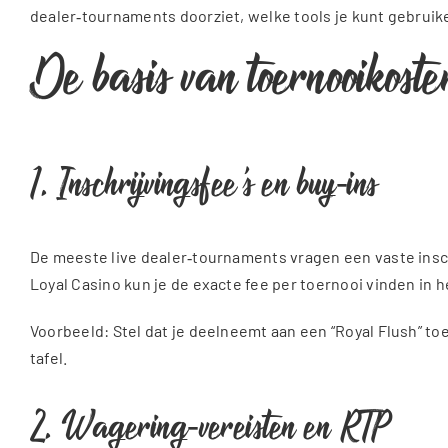
dealer‑tournaments doorziet, welke tools je kunt gebruik
De basis van toernooikoste
1. Inschrijvingsfee’s en buy‑ins
De meeste live dealer‑tournaments vragen een vaste inschr
Loyal Casino kun je de exacte fee per toernooi vinden in 
Voorbeeld: Stel dat je deelneemt aan een “Royal Flush” toe
tafel.
2. Wagering‑vereisten en RTP