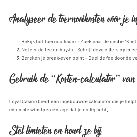
Analyseer de toernooikosten vóór je i
Bekijk het toernooikader – Zoek naar de sectie “Kos
Noteer de fee en buy‑in – Schrijf deze cijfers op in 
Bereken je break‑even point – Deel de fee door de 
Gebruik de “Kosten‑calculator” van
Loyal Casino biedt een ingebouwde calculator die je helpt 
minimale winstpercentage dat je nodig hebt.
Stel limieten en houd ze bij