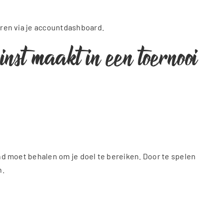
veren via je accountdashboard.
st maakt in een toernooi
and moet behalen om je doel te bereiken. Door te spelen
n.