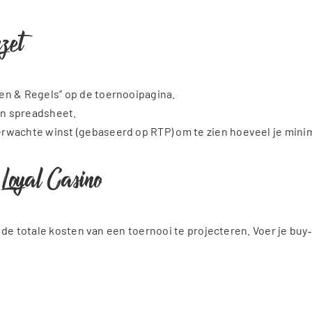
nzet
ten & Regels” op de toernooipagina.
een spreadsheet.
verwachte winst (gebaseerd op RTP) om te zien hoeveel je min
 Loyal Casino
de totale kosten van een toernooi te projecteren. Voer je buy‑i