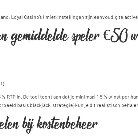
and. Loyal Casino’s limiet‑instellingen zijn eenvoudig te acti
n gemiddelde speler €50 win
t)
5 % RTP in. De tool toont aan dat je minimaal 1,5 % winst per h
rbeeld basis blackjack‑strategie) kun je dit realistisch behale
len bij kostenbeheer