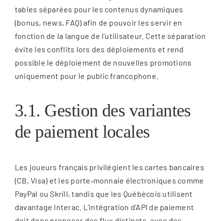
tables séparées pour les contenus dynamiques
(bonus, news, FAQ) afin de pouvoir les servir en
fonction de la langue de l’utilisateur. Cette séparation
évite les conflits lors des déploiements et rend
possible le déploiement de nouvelles promotions
uniquement pour le public francophone.
3.1. Gestion des variantes
de paiement locales
Les joueurs français privilégient les cartes bancaires
(CB, Visa) et les porte‑monnaie électroniques comme
PayPal ou Skrill, tandis que les Québécois utilisent
davantage Interac. L’intégration d’API de paiement
doit donc proposer des flux distincts, avec des