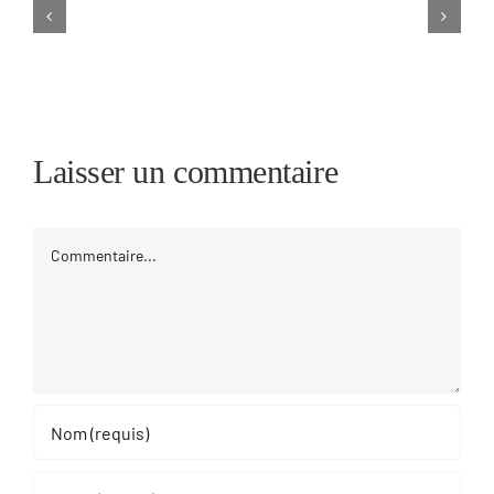
Cassino
.
Norway
Join
Now
LiliBet
Laisser un commentaire
Casino
Commentaire