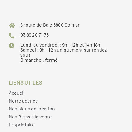
8 route de Bale 6800 Colmar
03 89 20 71 76
Lundi au vendredi : 9h – 12h et 14h 18h
Samedi : 9h – 12h uniquement sur rendez-
vous
Dimanche : fermé
LIENS UTILES
Accueil
Notre agence
Nos biens en location
Nos Biens à la vente
Propriétaire