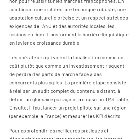
non pour réussir sur les marchés francophones. En
combinant une architecture technique robuste, une
adaptation culturelle précise et un respect strict des
exigences de l’ANJ et des autorités locales, les
casinos en ligne transforment la barrière linguistique
en levier de croissance durable.
Les opérateurs qui voient la localisation comme un
coût plutôt que comme un investissement risquent
de perdre des parts de marché face à des
concurrents plus agiles. La première étape consiste
à réaliser un audit complet du contenu existant, à
définir un glossaire partagé et à choisir un TMS fiable.
Ensuite, il faut lancer un projet pilote sur une région
(par exemple la France) et mesurer les KPI décrits.
Pour approfondir les meilleures pratiques et
découvrir des ressources techniques, les lecteurs