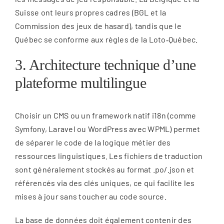
Suisse ont leurs propres cadres (BGL et la
Commission des jeux de hasard), tandis que le
Québec se conforme aux règles de la Loto‑Québec.
3. Architecture technique d’une
plateforme multilingue
Choisir un CMS ou un framework natif i18n (comme
Symfony, Laravel ou WordPress avec WPML) permet
de séparer le code de la logique métier des
ressources linguistiques. Les fichiers de traduction
sont généralement stockés au format .po/.json et
référencés via des clés uniques, ce qui facilite les
mises à jour sans toucher au code source.
La base de données doit également contenir des