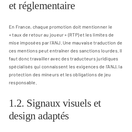
et réglementaire
En France, chaque promotion doit mentionner le
« taux de retour au joueur » (RTP) et les limites de
mise imposées par l’ANJ. Une mauvaise traduction de
ces mentions peut entraîner des sanctions lourdes. Il
faut donc travailler avec des traducteurs juridiques
spécialisés qui connaissent les exigences de l’ANJ, la
protection des mineurs et les obligations de jeu
responsable.
1.2. Signaux visuels et
design adaptés