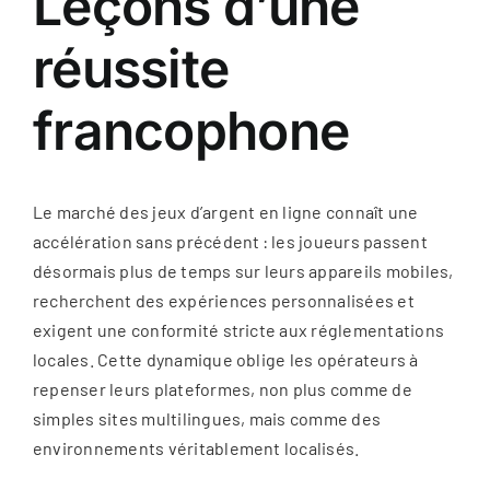
Leçons d’une
réussite
Espace C
francophone
La carte
Le marché des jeux d’argent en ligne connaît une
accélération sans précédent : les joueurs passent
désormais plus de temps sur leurs appareils mobiles,
recherchent des expériences personnalisées et
exigent une conformité stricte aux réglementations
locales. Cette dynamique oblige les opérateurs à
repenser leurs plateformes, non plus comme de
simples sites multilingues, mais comme des
environnements véritablement localisés.