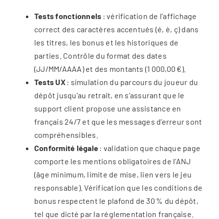
Tests fonctionnels
: vérification de l’affichage
correct des caractères accentués (é, è, ç) dans
les titres, les bonus et les historiques de
parties. Contrôle du format des dates
(JJ/MM/AAAA) et des montants (1 000,00 €).
Tests UX
: simulation du parcours du joueur du
dépôt jusqu’au retrait, en s’assurant que le
support client propose une assistance en
français 24/7 et que les messages d’erreur sont
compréhensibles.
Conformité légale
: validation que chaque page
comporte les mentions obligatoires de l’ANJ
(âge minimum, limite de mise, lien vers le jeu
responsable). Vérification que les conditions de
bonus respectent le plafond de 30 % du dépôt,
tel que dicté par la réglementation française.