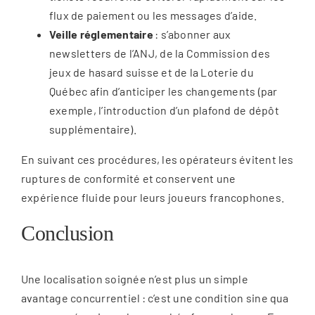
flux de paiement ou les messages d’aide.
Veille réglementaire
: s’abonner aux
newsletters de l’ANJ, de la Commission des
jeux de hasard suisse et de la Loterie du
Québec afin d’anticiper les changements (par
exemple, l’introduction d’un plafond de dépôt
supplémentaire).
En suivant ces procédures, les opérateurs évitent les
ruptures de conformité et conservent une
expérience fluide pour leurs joueurs francophones.
Conclusion
Une localisation soignée n’est plus un simple
avantage concurrentiel : c’est une condition sine qua