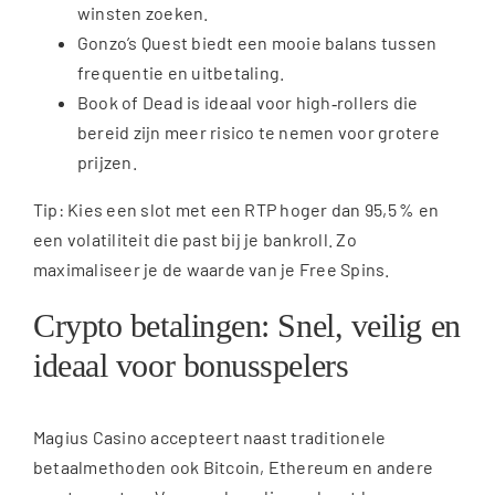
winsten zoeken.
Gonzo’s Quest biedt een mooie balans tussen
frequentie en uitbetaling.
Book of Dead is ideaal voor high‑rollers die
bereid zijn meer risico te nemen voor grotere
prijzen.
Tip: Kies een slot met een RTP hoger dan 95,5 % en
een volatiliteit die past bij je bankroll. Zo
maximaliseer je de waarde van je Free Spins.
Crypto betalingen: Snel, veilig en
ideaal voor bonusspelers
Magius Casino accepteert naast traditionele
betaalmethoden ook Bitcoin, Ethereum en andere