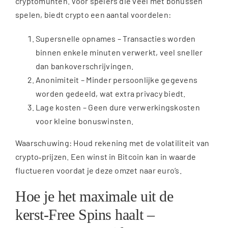
cryptomunten. Voor spelers die veel met bonussen
spelen, biedt crypto een aantal voordelen:
Supersnelle opnames – Transacties worden
binnen enkele minuten verwerkt, veel sneller
dan bankoverschrijvingen.
Anonimiteit – Minder persoonlijke gegevens
worden gedeeld, wat extra privacy biedt.
Lage kosten – Geen dure verwerkingskosten
voor kleine bonuswinsten.
Waarschuwing: Houd rekening met de volatiliteit van
crypto‑prijzen. Een winst in Bitcoin kan in waarde
fluctueren voordat je deze omzet naar euro’s.
Hoe je het maximale uit de
kerst‑Free Spins haalt –