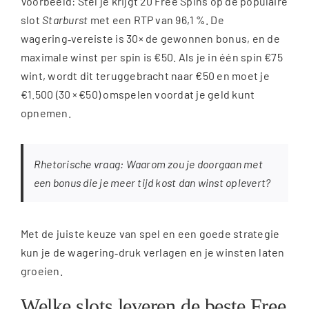
Voorbeeld: Stel je krijgt 20 Free Spins op de populaire
slot
Starburst
met een RTP van 96,1 %. De
wagering‑vereiste is 30× de gewonnen bonus, en de
maximale winst per spin is €50. Als je in één spin €75
wint, wordt dit teruggebracht naar €50 en moet je
€1.500 (30 × €50) omspelen voordat je geld kunt
opnemen.
Rhetorische vraag: Waarom zou je doorgaan met
een bonus die je meer tijd kost dan winst oplevert?
Met de juiste keuze van spel en een goede strategie
kun je de wagering‑druk verlagen en je winsten laten
groeien.
Welke slots leveren de beste Free