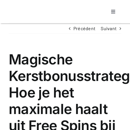
Passer
au
Toggle
contenu
Navigati
Accueil
Précédent
Suivant
Notre agence
Magische
Propriétaire
Kerstbonusstrateg
Locataire
Hoe je het
maximale haalt
Nos Biens
uit Free Spins bij
Contact