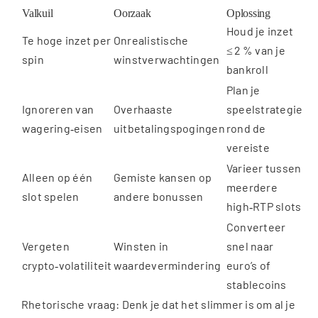
Valkuil
Oorzaak
Oplossing
Houd je inzet
Te hoge inzet per
Onrealistische
≤ 2 % van je
spin
winstverwachtingen
bankroll
Plan je
Ignoreren van
Overhaaste
speelstrategie
wagering‑eisen
uitbetalingspogingen
rond de
vereiste
Varieer tussen
Alleen op één
Gemiste kansen op
meerdere
slot spelen
andere bonussen
high‑RTP slots
Converteer
Vergeten
Winsten in
snel naar
crypto‑volatiliteit
waardevermindering
euro’s of
stablecoins
Rhetorische vraag: Denk je dat het slimmer is om al je