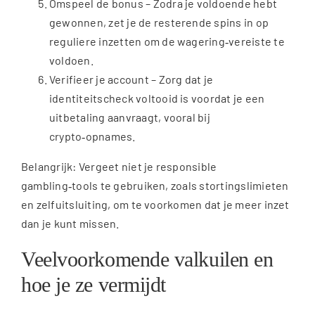
Omspeel de bonus – Zodra je voldoende hebt
gewonnen, zet je de resterende spins in op
reguliere inzetten om de wagering‑vereiste te
voldoen.
Verifieer je account – Zorg dat je
identiteitscheck voltooid is voordat je een
uitbetaling aanvraagt, vooral bij
crypto‑opnames.
Belangrijk: Vergeet niet je responsible
gambling‑tools te gebruiken, zoals stortingslimieten
en zelfuitsluiting, om te voorkomen dat je meer inzet
dan je kunt missen.
Veelvoorkomende valkuilen en
hoe je ze vermijdt