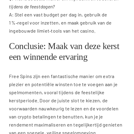
tijdens de feestdagen?
A: Stel een vast budget per dag in, gebruik de
1 %‑regel voor inzetten, en maak gebruik van de
ingebouwde limiet‑tools van het casino.
Conclusie: Maak van deze kerst
een winnende ervaring
Free Spins zijn een fantastische manier om extra
plezier en potentiële winsten toe te voegen aan je
spelmomenten, vooral tijdens de feestelijke
kerstperiode. Door de juiste slot te kiezen, de
voorwaarden nauwkeurig te lezen en de voordelen
van crypto betalingen te benutten, kun je je
rendement maximaliseren en tegelijkertijd genieten
van een soepele, veilige speelomgeving.