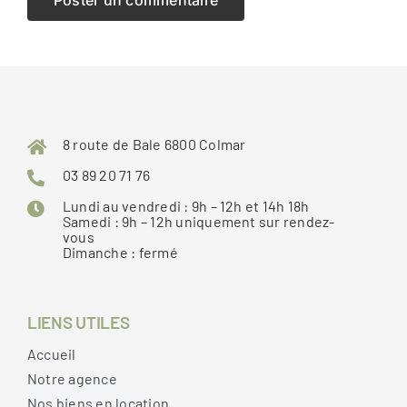
8 route de Bale 6800 Colmar
03 89 20 71 76
Lundi au vendredi : 9h – 12h et 14h 18h
Samedi : 9h – 12h uniquement sur rendez-
vous
Dimanche : fermé
LIENS UTILES
Accueil
Notre agence
Nos biens en location