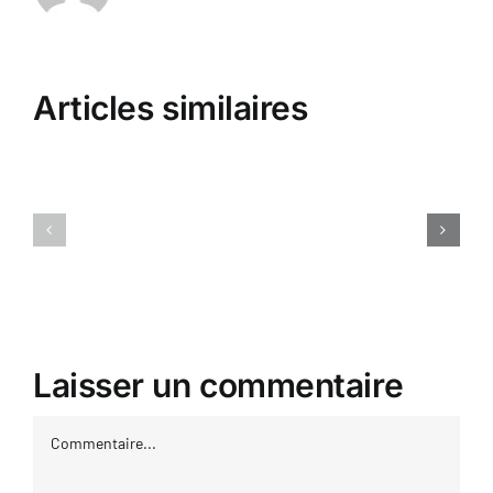
Stroj
Hier
Stelesňujú
Articles similaires
Satsning
Dostupné
Nödvändig
Atómovom
80X
Čísle
https://www.casinoamok-
85
se.net/
Bwin
•
Cassino
SE
—
Spin
v
to
rámci
Laisser un commentaire
Win
Slovenska
Win
Commentaire
Big
Today