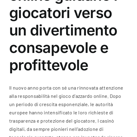
giocatori verso
Espace Client
un divertimento
La carte
consapevole e
profittevole
Il nuovo anno porta con sé una rinnovata attenzione
alla responsabilità nel gioco d’azzardo online. Dopo
un periodo di crescita esponenziale, le autorità
europee hanno intensificato le loro richieste di
trasparenza e protezione del giocatore. I casinò
digitali, da sempre pionieri nell’adozione di