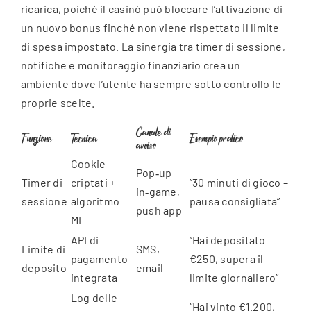
ricarica, poiché il casinò può bloccare l’attivazione di
un nuovo bonus finché non viene rispettato il limite
di spesa impostato. La sinergia tra timer di sessione,
notifiche e monitoraggio finanziario crea un
ambiente dove l’utente ha sempre sotto controllo le
proprie scelte.
Canale di
Funzione
Tecnica
Esempio pratico
avviso
Cookie
Pop‑up
Timer di
criptati +
“30 minuti di gioco –
in‑game,
sessione
algoritmo
pausa consigliata”
push app
ML
API di
“Hai depositato
Limite di
SMS,
pagamento
€250, supera il
deposito
email
integrata
limite giornaliero”
Log delle
“Hai vinto €1.200,