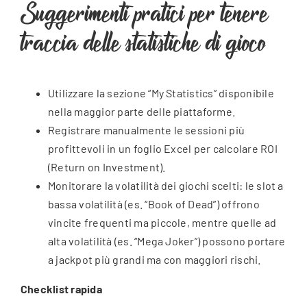
Suggerimenti pratici per tenere
traccia delle statistiche di gioco
Utilizzare la sezione “My Statistics” disponibile
nella maggior parte delle piattaforme.
Registrare manualmente le sessioni più
profittevoli in un foglio Excel per calcolare ROI
(Return on Investment).
Monitorare la volatilità dei giochi scelti: le slot a
bassa volatilità (es. “Book of Dead”) offrono
vincite frequenti ma piccole, mentre quelle ad
alta volatilità (es. “Mega Joker”) possono portare
a jackpot più grandi ma con maggiori rischi.
Checklist rapida