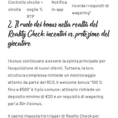
Controllo
vincite +
Notifica
ricorda i requisiti di
vincita
soglia %
in‑app
wagering”
RTP
2. Il ruolo dei bonus nella realtà del
Reality Check: incentivi vs. protezione del
giocatore
I bonus continuano a essere la spinta principale per
l’acquisizione di nuovi clienti. Tuttavia, la loro
struttura complessa richiede un monitoraggio
attento da parte del RCS. Il welcome bonus “100 %
fino a €500” è il più comune; attivarlo richiede un
deposito minimo di €20 e un requisito di wagering
pari a 30× il bonus.
Il casinò imposta tre trigger di Reality Check per