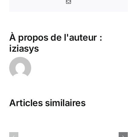
Email
À propos de l'auteur :
iziasys
Špička
Prorogue
Pro
Back
Articles similaires
Maximalizaci
Y
Váš
Populate
Bláznivý
Dealer
Cassino
Options