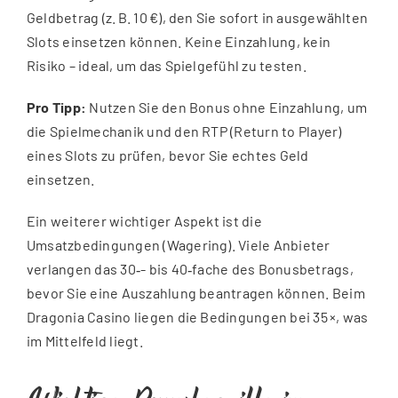
Geldbetrag (z. B. 10 €), den Sie sofort in ausgewählten
Slots einsetzen können. Keine Einzahlung, kein
Risiko – ideal, um das Spielgefühl zu testen.
Pro Tipp:
Nutzen Sie den Bonus ohne Einzahlung, um
die Spielmechanik und den RTP (Return to Player)
eines Slots zu prüfen, bevor Sie echtes Geld
einsetzen.
Ein weiterer wichtiger Aspekt ist die
Umsatzbedingungen (Wagering). Viele Anbieter
verlangen das 30‑- bis 40‑fache des Bonusbetrags,
bevor Sie eine Auszahlung beantragen können. Beim
Dragonia Casino liegen die Bedingungen bei 35 ×, was
im Mittelfeld liegt.