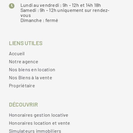
Lundi au vendredi : 9h – 12h et 14h 18h
Samedi : 9h – 12h uniquement sur rendez-
vous
Dimanche : fermé
LIENS UTILES
Accueil
Notre agence
Nos biens en location
Nos Biens à la vente
Propriétaire
DÉCOUVRIR
Honoraires gestion locative
Honoraires location et vente
Simulateurs immobiliers