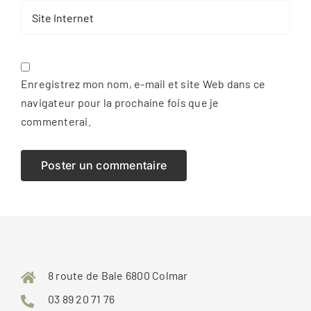
Enregistrez mon nom, e-mail et site Web dans ce
navigateur pour la prochaine fois que je
commenterai.
8 route de Bale 6800 Colmar
03 89 20 71 76