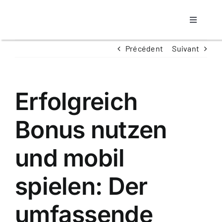
Passer
au
Toggle
contenu
Navigati
Accueil
Précédent
Suivant
Notre agence
Erfolgreich
Propriétaire
Bonus nutzen
Locataire
und mobil
spielen: Der
Nos Biens
umfassende
Contact