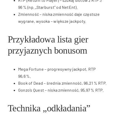
RTP (Return to Player) – szukaj slotów z RTP ≥
96 % (np. „Starburst” od NetEnt).
Zmienność – niska zmienność daje częstsze
wygrane, wysoka – większe jackpoty.
Przykładowa lista gier
przyjaznych bonusom
Mega Fortune – progresywny jackpot, RTP
96,6 %.
Book of Dead – średnia zmienność, 96,21 % RTP.
Gonzo’s Quest – niska zmienność, 95,97 % RTP.
Technika „odkładania”