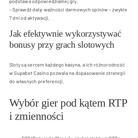
podstawa odpowiedzialnej gry.
– Sprawdź datę ważności darmowych spinów – zwykle
7 dni od aktywacji.
Jak efektywnie wykorzystywać
bonusy przy grach slotowych
Sloty są sercem każdego kasyna, a ich różnorodność
w Supabet Casino pozwala na dopasowanie strategii
do własnych preferencji.
Wybór gier pod kątem RTP
i zmienności