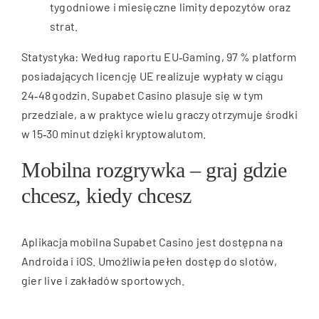
tygodniowe i miesięczne limity depozytów oraz
strat.
Statystyka: Według raportu EU‑Gaming, 97 % platform
posiadających licencję UE realizuje wypłaty w ciągu
24‑48 godzin. Supabet Casino plasuje się w tym
przedziale, a w praktyce wielu graczy otrzymuje środki
w 15‑30 minut dzięki kryptowalutom.
Mobilna rozgrywka – graj gdzie
chcesz, kiedy chcesz
Aplikacja mobilna Supabet Casino jest dostępna na
Androida i iOS. Umożliwia pełen dostęp do slotów,
gier live i zakładów sportowych.