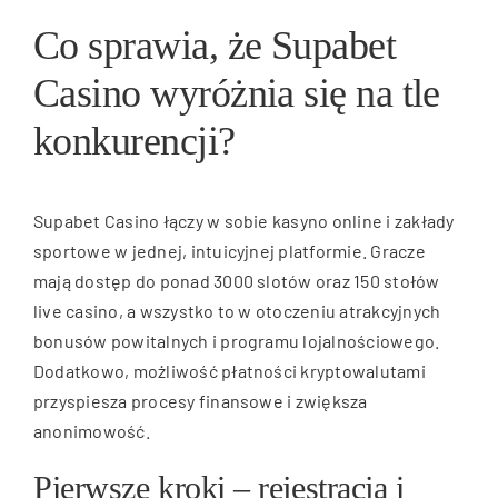
Co sprawia, że Supabet
Casino wyróżnia się na tle
konkurencji?
Supabet Casino łączy w sobie kasyno online i zakłady
sportowe w jednej, intuicyjnej platformie. Gracze
mają dostęp do ponad 3000 slotów oraz 150 stołów
live casino, a wszystko to w otoczeniu atrakcyjnych
bonusów powitalnych i programu lojalnościowego.
Dodatkowo, możliwość płatności kryptowalutami
przyspiesza procesy finansowe i zwiększa
anonimowość.
Pierwsze kroki – rejestracja i