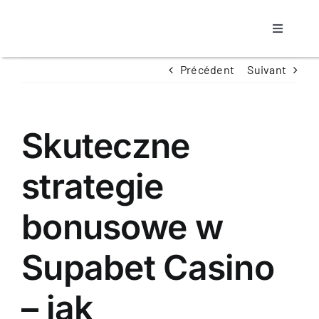
Passer
au
Toggle
contenu
Navigati
Accueil
Précédent
Suivant
Notre agence
Skuteczne
Propriétaire
strategie
Locataire
bonusowe w
Supabet Casino
Nos Biens
– jak
Contact