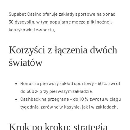
Supabet Casino oferuje zakłady sportowe na ponad
30 dyscyplin, w tym popularne mecze piłki nożnej,
koszykówki i e‑sportu.
Korzyści z łączenia dwóch
światów
Bonus za pierwszy zakład sportowy – 50 % zwrot
do 500 zł przy pierwszym zakładzie.
Cashback na przegrane – do 10 % zwrotu w ciągu
tygodnia, zarówno w kasynie, jak i w zakładach.
Krok po kroku: strategia