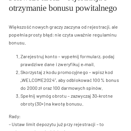
otrzymanie bonusu powitalnego
Większość nowych graczy zaczyna od rejestracji, ale
popełnia prosty błąd: nie czyta uważnie regulaminu
bonusu.
Zarejestruj konto – wypełnij formularz, podaj
prawdziwe dane i zweryfikuj e‑mail.
Skorzystaj z kodu promocyjnego – wpisz kod
„WELCOME2024”, aby odblokować 100 % bonus
do 2000 zł oraz 100 darmowych spinów.
Spełnij wymóg obrotu – zazwyczaj 30‑krotne
obroty (30×) na kwotę bonusu.
Rady:
– Ustaw limit depozytu już przy rejestracji – to