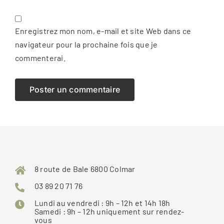
Enregistrez mon nom, e-mail et site Web dans ce
navigateur pour la prochaine fois que je
commenterai.
8 route de Bale 6800 Colmar
03 89 20 71 76
Lundi au vendredi : 9h – 12h et 14h 18h
Samedi : 9h – 12h uniquement sur rendez-
vous