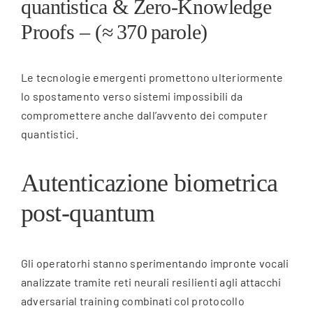
quantistica & Zero‑Knowledge
Proofs – (≈ 370 parole)
Le tecnologie emergenti promettono ulteriormente
lo spostamento verso sistemi impossibili da
compromettere anche dall’avvento dei computer
quantistici.​
Autenticazione biometrica
post‑quantum
Gli operatorhi stanno sperimentando impronte vocali
analizzate tramite reti neurali resilienti agli attacchi
adversarial training combinati col protocollo