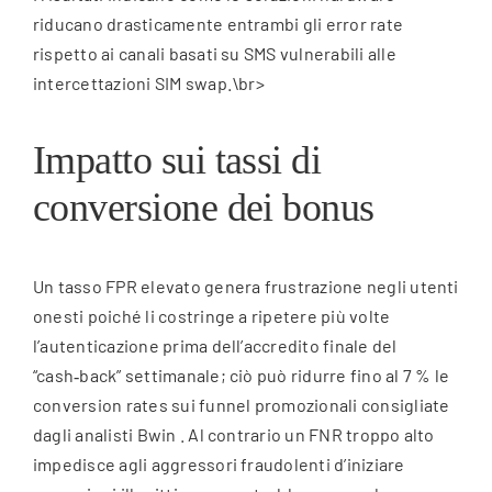
riducano drasticamente entrambi gli error rate
rispetto ai canali basati su SMS vulnerabili alle
intercettazioni SIM swap.\​br>
Impatto sui tassi di
conversione dei bonus
Un tasso FPR elevato genera frustrazione negli utenti
onesti poiché li costringe a ripetere più volte
l’autenticazione prima dell’accredito finale del
“cash‑back” settimanale; ciò può ridurre fino al 7 % le
conversion rates sui funnel promozionali consigliate
dagli analisti Bwin . Al contrario un FNR troppo alto
impedisce agli aggressori fraudolenti d’iniziare