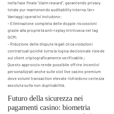
nella fase finale “claim reward”, garantendo privacy
totale pur mantenendo auditability interna.\​br>
Vantaggi operativi includono:
– Eliminazione completa delle doppie riscossioni
grazie alla proprietà anti-replay intrinseca nel tag
GCM;
– Riduzione delle dispute legali circa violazioni
contrattuali poiché tutta la logica decisionale risiede
sul client criptograficamente verificabile.;
Questo approccio rende possibile offrire incentivi
personalizzati anche sulle slot live casino premium
dove volumi transaction elevate richiedono certezza
assoluta sulla non duplicabilità.
Futuro della sicurezza nei
pagamenti casino: biometria