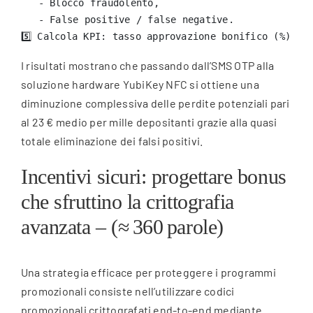
   - Blocco fraudolento,

   - False positive / false negative.

I risultati mostrano che passando dall’SMS OTP alla
soluzione hardware YubiKey NFC si ottiene una
diminuzione complessiva delle perdite potenziali pari
al 23 € medio per mille depositanti grazie alla quasi
totale eliminazione dei falsi positivi.
Incentivi sicuri: progettare bonus
che sfruttino la crittografia
avanzata – (≈ 360 parole)
Una strategia efficace per proteggere i programmi
promozionali consiste nell’utilizzare codici
promozionali crittografati end-to-end mediante