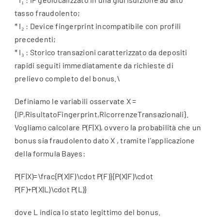
tasso fraudolento;
* I₂ : Device fingerprint incompatibile con profili
precedenti;
* I₃ : Storico transazioni caratterizzato da depositi
rapidi seguiti immediatamente da richieste di
prelievo completo del bonus.\
Definiamo le variabili osservate X =
{IP,RisultatoFingerprint,RicorrenzeTransazionali}.
Vogliamo calcolare P(F|X), ovvero la probabilità che un
bonus sia fraudolento dato X , tramite l’applicazione
della formula Bayes:
P(F|X)=\frac{P(X|F)\cdot P(F)}{P(X|F)\cdot
P(F)+P(X|L)\cdot P(L)}
dove L indica lo stato legittimo del bonus.