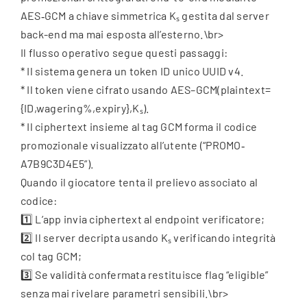
AES‑GCM a chiave simmetrica Kₛ gestita dal server
back-end ma mai esposta all’esterno.\​br>
Il flusso operativo segue questi passaggi:
* Il sistema genera un token ID unico UUID v4.
* Il token viene cifrato usando AES–GCM(plaintext=
{ID,wagering%,expiry},Kₛ).
* Il ciphertext insieme al tag GCM forma il codice
promozionale visualizzato all’utente (“PROMO‐
A7B9C3D4E5”).
Quando il giocatore tenta il prelievo associato al
codice:
1️⃣ L’app invia ciphertext al endpoint verificatore;
2️⃣ Il server decripta usando Kₛ verificando integrità
col tag GCM;
3️⃣ Se validità confermata restituisce flag “eligible”
senza mai rivelare parametri sensibili.\​br>