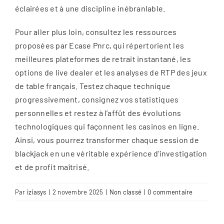
éclairées et à une discipline inébranlable.
Pour aller plus loin, consultez les ressources
proposées par Ecase Pnrc, qui répertorient les
meilleures plateformes de retrait instantané, les
options de live dealer et les analyses de RTP des jeux
de table français. Testez chaque technique
progressivement, consignez vos statistiques
personnelles et restez à l’affût des évolutions
technologiques qui façonnent les casinos en ligne.
Ainsi, vous pourrez transformer chaque session de
blackjack en une véritable expérience d’investigation
et de profit maîtrisé.
Par
iziasys
|
2 novembre 2025
|
Non classé
|
0 commentaire