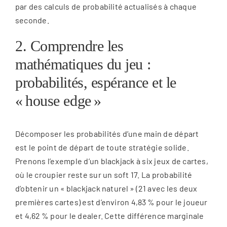
par des calculs de probabilité actualisés à chaque
seconde.
2. Comprendre les
mathématiques du jeu :
probabilités, espérance et le
« house edge »
Décomposer les probabilités d’une main de départ
est le point de départ de toute stratégie solide.
Prenons l’exemple d’un blackjack à six jeux de cartes,
où le croupier reste sur un soft 17. La probabilité
d’obtenir un « blackjack naturel » (21 avec les deux
premières cartes) est d’environ 4,83 % pour le joueur
et 4,62 % pour le dealer. Cette différence marginale