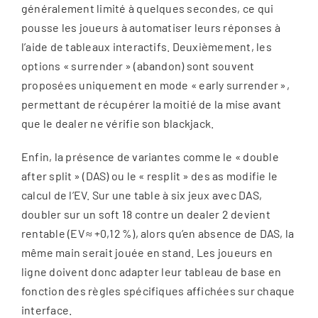
généralement limité à quelques secondes, ce qui
pousse les joueurs à automatiser leurs réponses à
l’aide de tableaux interactifs. Deuxièmement, les
options « surrender » (abandon) sont souvent
proposées uniquement en mode « early surrender »,
permettant de récupérer la moitié de la mise avant
que le dealer ne vérifie son blackjack.
Enfin, la présence de variantes comme le « double
after split » (DAS) ou le « resplit » des as modifie le
calcul de l’EV. Sur une table à six jeux avec DAS,
doubler sur un soft 18 contre un dealer 2 devient
rentable (EV ≈ +0,12 %), alors qu’en absence de DAS, la
même main serait jouée en stand. Les joueurs en
ligne doivent donc adapter leur tableau de base en
fonction des règles spécifiques affichées sur chaque
interface.