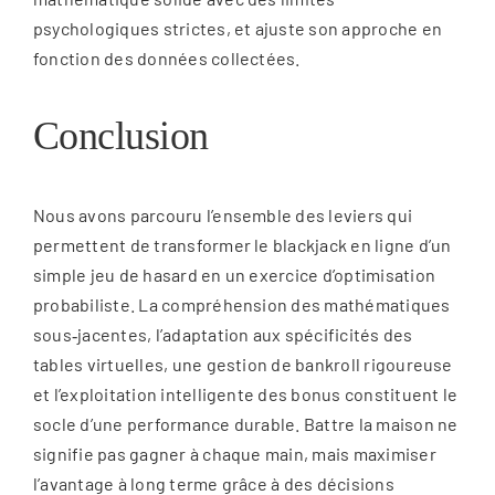
psychologiques strictes, et ajuste son approche en
fonction des données collectées.
Conclusion
Nous avons parcouru l’ensemble des leviers qui
permettent de transformer le blackjack en ligne d’un
simple jeu de hasard en un exercice d’optimisation
probabiliste. La compréhension des mathématiques
sous‑jacentes, l’adaptation aux spécificités des
tables virtuelles, une gestion de bankroll rigoureuse
et l’exploitation intelligente des bonus constituent le
socle d’une performance durable. Battre la maison ne
signifie pas gagner à chaque main, mais maximiser
l’avantage à long terme grâce à des décisions