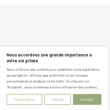
8 route de Bale 6800 Colmar
Nous accordons une grande importance à
03 89 20 71 76
votre vie privée
Lundi au vendredi : 9h – 12h et 14h 18h
Nous utilisons des cookies pour améliorer votre expérience
Samedi : 9h – 12h uniquement sur rendez-
vous
de navigation, diffuser des publicités ou du contenu
Dimanche : fermé
personnalisés et analyser notre trafic. En cliquant sur
"Accepter", vous consentez à notre utilisation des cookies.
LIENS UTILES
Personnaliser
Refuser
Accepter
Accueil