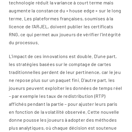
technologie réduit la variance à court terme mais
augmente la constance du « house edge » sur le long
terme. Les plateformes françaises, soumises à la
licence de l’ARJEL, doivent publier les certificats
RNG, ce qui permet aux joueurs de vérifier l’intégrité
du processus.
L’impact de ces innovations est double. D’une part,
les stratégies basées sur le comptage de cartes
traditionnelles perdent de leur pertinence, car le jeu
ne repose plus sur un paquet fini. D’autre part, les
joueurs peuvent exploiter les données de temps réel
– par exemple les taux de redistribution (RTP)
affichés pendant la partie – pour ajuster leurs paris
en fonction de la volatilité observée. Cette nouvelle
donne pousse les joueurs à adopter des méthodes
plus analytiques, où chaque décision est soutenue