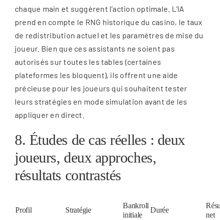
chaque main et suggèrent l’action optimale. L’IA
prend en compte le RNG historique du casino, le taux
de redistribution actuel et les paramètres de mise du
joueur. Bien que ces assistants ne soient pas
autorisés sur toutes les tables (certaines
plateformes les bloquent), ils offrent une aide
précieuse pour les joueurs qui souhaitent tester
leurs stratégies en mode simulation avant de les
appliquer en direct.
8. Études de cas réelles : deux
joueurs, deux approches,
résultats contrastés
Bankroll
Résu
Profil
Stratégie
Durée
initiale
net