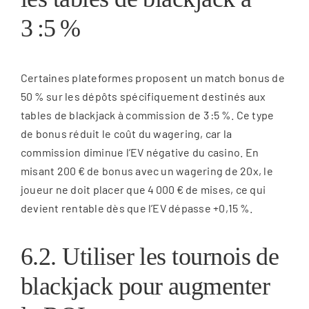
3 :5 %
Certaines plateformes proposent un match bonus de
50 % sur les dépôts spécifiquement destinés aux
tables de blackjack à commission de 3 :5 %. Ce type
de bonus réduit le coût du wagering, car la
commission diminue l’EV négative du casino. En
misant 200 € de bonus avec un wagering de 20x, le
joueur ne doit placer que 4 000 € de mises, ce qui
devient rentable dès que l’EV dépasse +0,15 %.
6.2. Utiliser les tournois de
blackjack pour augmenter