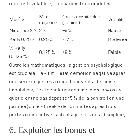
réduire la volatilité. Comparons trois modèles :
Mise
Croissance attendue
Modèle
Volatilité
moyenne
(12 mois)
Mise fixe 2 %
2 %
+5 %
Haute
Kelly 0,25 %
0,25 %
+12 %
Modérée
½ Kelly
0,125 %
+8 %
Faible
(0,125 %)
Outre les mathématiques, la gestion psychologique
est cruciale. Le « tilt », état d’émotion négative après
une série de pertes, conduit souvent à des mises
impulsives. Des techniques comme le « stop‑loss »
quotidien (ne pas dépasser 5 % de la bankroll en une
journée) ou le « break » de 15 minutes après trois
pertes consécutives aident à préserver la discipline.
6. Exploiter les bonus et