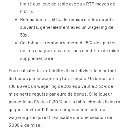
limité aux jeux de table avec un RTP moyen de
99,2 %.
Reload bonus : 50 % de remise sur les dépôts
suivants, généralement avec un wagering de
30x.
Cash‑back : remboursement de 5 % des pertes
nettes chaque semaine, sans condition de mise
supplémentaire.
Pour calculer la rentabilité, il faut diviser le montant
du bonus par le wagering total requis. Un bonus de
100 € avec un wagering de 30x équivaut à 3,33 € de
mise nette requise par euro de bonus. Si le joueur
possède un EV de +0,30 % sur la table choisie, il devra
gagner environ 11 € pour compenser le coût du
wagering, ce qui est réalisable sur une session de
3 000 € de mise.