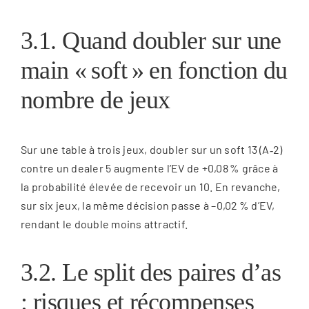
3.1. Quand doubler sur une
main « soft » en fonction du
nombre de jeux
Sur une table à trois jeux, doubler sur un soft 13 (A‑2)
contre un dealer 5 augmente l’EV de +0,08 % grâce à
la probabilité élevée de recevoir un 10. En revanche,
sur six jeux, la même décision passe à –0,02 % d’EV,
rendant le double moins attractif.
3.2. Le split des paires d’as
: risques et récompenses