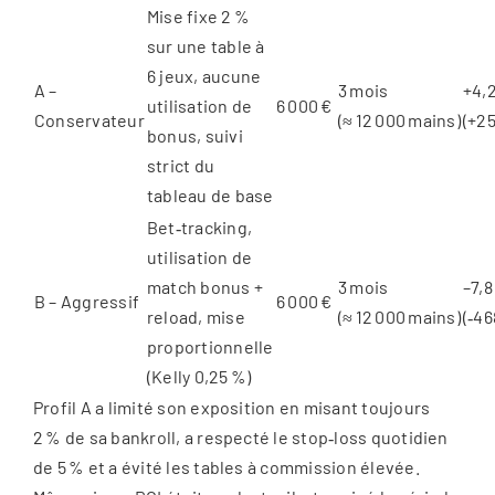
Mise fixe 2 %
sur une table à
6 jeux, aucune
A –
3 mois
+4,
utilisation de
6 000 €
Conservateur
(≈ 12 000 mains)
(+25
bonus, suivi
strict du
tableau de base
Bet‑tracking,
utilisation de
match bonus +
3 mois
–7,8
B – Aggressif
6 000 €
reload, mise
(≈ 12 000 mains)
(‑46
proportionnelle
(Kelly 0,25 %)
Profil A a limité son exposition en misant toujours
2 % de sa bankroll, a respecté le stop‑loss quotidien
de 5 % et a évité les tables à commission élevée.