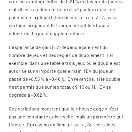
crée un avantage initial de 0,21 % en faveur du joueur,
mais il est rapidement neutralisé par les règles de
paiement : la plupart des casinos offrent 3 : 2, mais
certains proposent 6 : 5, augmentant le « house
edge » de 0,5 point supplémentaire.
L’espérance de gain (EV) dépend également du
nombre de jeux et des règles de doublement. Par
exemple, dans une table à trois jeux où le double est
autorisé sur n’importe quelle main, l’EV du joueur
passe de –0,55 % à –0,46 %. En revanche, si le double
n’est permis que sur les totaux 9, 10 ou 11, l’EV se
dégrade à –0,62 %.
Ces variations montrent que le « house edge » n’est
pas une constante universelle, mais un paramètre qui
fluctue d’un casino en ligne à l’autre. Sur certaines