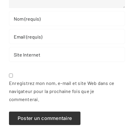
Enregistrez mon nom, e-mail et site Web dans ce
navigateur pour la prochaine fois que je
commenterai.