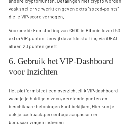
andere cryptomunten. Betalingen met crypto worden
vaak sneller verwerkt en geven extra “speed‑points”
die je VIP‑score verhogen.
Voorbeeld: Een storting van €500 in Bitcoin levert 50
extra VIP‑punten, terwijl dezelfde storting via iDEAL
alleen 20 punten geeft.
6. Gebruik het VIP‑Dashboard
voor Inzichten
Het platform biedt een overzichtelijk VIP‑dashboard
waar je je huidige niveau, verdiende punten en
beschikbare beloningen kunt bekijken. Hier kun je
ook je cashback‑percentage aanpassen en
bonusaanvragen indienen.