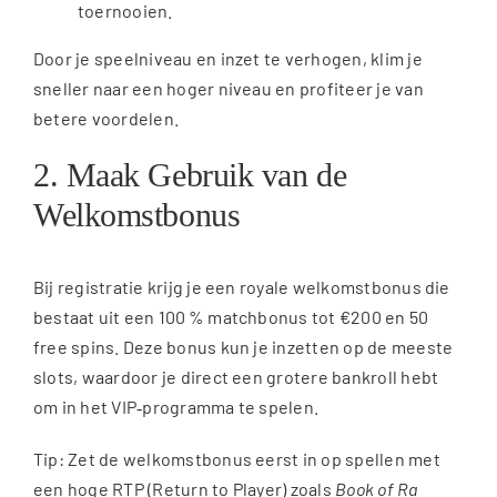
toernooien.
Door je speelniveau en inzet te verhogen, klim je
sneller naar een hoger niveau en profiteer je van
betere voordelen.
2. Maak Gebruik van de
Welkomstbonus
Bij registratie krijg je een royale welkomstbonus die
bestaat uit een 100 % matchbonus tot €200 en 50
free spins. Deze bonus kun je inzetten op de meeste
slots, waardoor je direct een grotere bankroll hebt
om in het VIP‑programma te spelen.
Tip: Zet de welkomstbonus eerst in op spellen met
een hoge RTP (Return to Player) zoals
Book of Ra