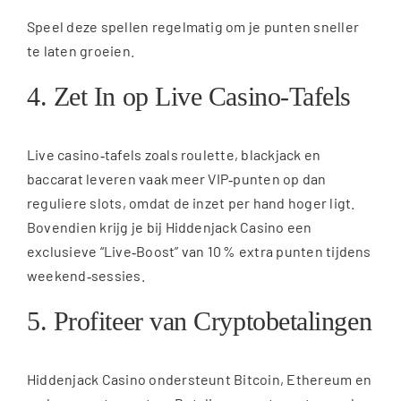
Speel deze spellen regelmatig om je punten sneller
te laten groeien.
4. Zet In op Live Casino‑Tafels
Live casino‑tafels zoals roulette, blackjack en
baccarat leveren vaak meer VIP‑punten op dan
reguliere slots, omdat de inzet per hand hoger ligt.
Bovendien krijg je bij Hiddenjack Casino een
exclusieve “Live‑Boost” van 10 % extra punten tijdens
weekend‑sessies.
5. Profiteer van Cryptobetalingen
Hiddenjack Casino ondersteunt Bitcoin, Ethereum en