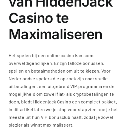
van HiddenJack
Casino te
Espace C
Maximaliseren
La carte
Het spelen bij een online casino kan soms
overweldigend lijken. Er zijn talloze bonussen,
spellen en betaalmethoden om uit te kiezen. Voor
Nederlandse spelers die op zoek zijn naar snelle
uitbetalingen, een uitgebreid VIP‑programma en de
mogelijkheid om zowel fiat‑ als cryptobetalingen te
doen, biedt Hiddenjack Casino een compleet pakket.
In dit artikel laten we je stap voor stap zien hoe je het
meeste uit hun VIP‑bonusclub haalt, zodat je zowel
plezier als winst maximaliseert.