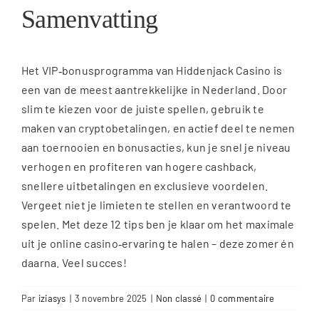
Samenvatting
Het VIP‑bonusprogramma van Hiddenjack Casino is
een van de meest aantrekkelijke in Nederland. Door
slim te kiezen voor de juiste spellen, gebruik te
maken van cryptobetalingen, en actief deel te nemen
aan toernooien en bonusacties, kun je snel je niveau
verhogen en profiteren van hogere cashback,
snellere uitbetalingen en exclusieve voordelen.
Vergeet niet je limieten te stellen en verantwoord te
spelen. Met deze 12 tips ben je klaar om het maximale
uit je online casino‑ervaring te halen – deze zomer én
daarna. Veel succes!
Par
iziasys
|
3 novembre 2025
|
Non classé
|
0 commentaire