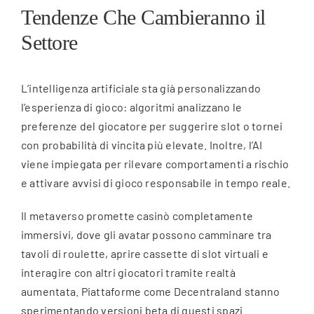
Tendenze Che Cambieranno il
Settore
L’intelligenza artificiale sta già personalizzando
l’esperienza di gioco: algoritmi analizzano le
preferenze del giocatore per suggerire slot o tornei
con probabilità di vincita più elevate. Inoltre, l’AI
viene impiegata per rilevare comportamenti a rischio
e attivare avvisi di gioco responsabile in tempo reale.
Il metaverso promette casinò completamente
immersivi, dove gli avatar possono camminare tra
tavoli di roulette, aprire cassette di slot virtuali e
interagire con altri giocatori tramite realtà
aumentata. Piattaforme come Decentraland stanno
sperimentando versioni beta di questi spazi.