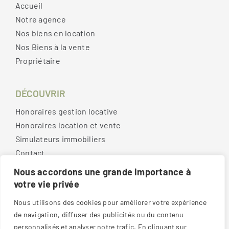
Accueil
Notre agence
Nos biens en location
Nos Biens à la vente
Propriétaire
DÉCOUVRIR
Honoraires gestion locative
Honoraires location et vente
Simulateurs immobiliers
Contact
Nous accordons une grande importance à
votre vie privée
MENTIONS LÉGALES
Nous utilisons des cookies pour améliorer votre expérience
Mentions légales
de navigation, diffuser des publicités ou du contenu
Politique de confidentialité
personnalisés et analyser notre trafic. En cliquant sur