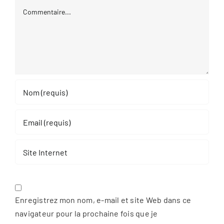
https://www
Commentaire
casino.com/
Enregistrez mon nom, e-mail et site Web dans ce
navigateur pour la prochaine fois que je