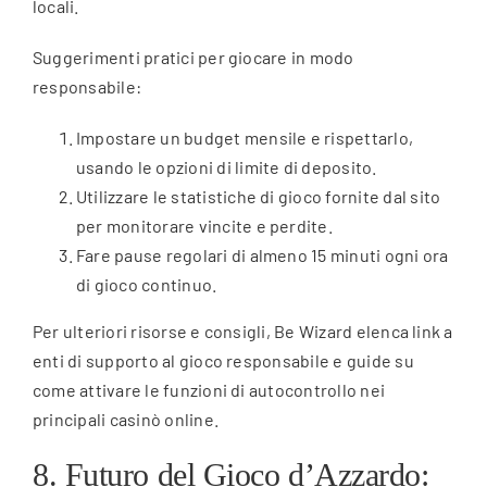
locali.
Suggerimenti pratici per giocare in modo
responsabile:
Impostare un budget mensile e rispettarlo,
usando le opzioni di limite di deposito.
Utilizzare le statistiche di gioco fornite dal sito
per monitorare vincite e perdite.
Fare pause regolari di almeno 15 minuti ogni ora
di gioco continuo.
Per ulteriori risorse e consigli, Be Wizard elenca link a
enti di supporto al gioco responsabile e guide su
come attivare le funzioni di autocontrollo nei
principali casinò online.
8. Futuro del Gioco d’Azzardo: