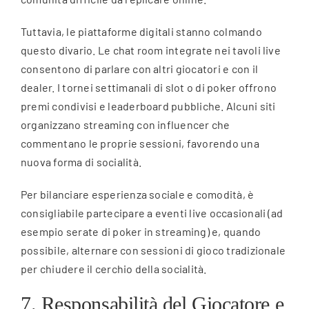
Tuttavia, le piattaforme digitali stanno colmando
questo divario. Le chat room integrate nei tavoli live
consentono di parlare con altri giocatori e con il
dealer. I tornei settimanali di slot o di poker offrono
premi condivisi e leaderboard pubbliche. Alcuni siti
organizzano streaming con influencer che
commentano le proprie sessioni, favorendo una
nuova forma di socialità.
Per bilanciare esperienza sociale e comodità, è
consigliabile partecipare a eventi live occasionali (ad
esempio serate di poker in streaming) e, quando
possibile, alternare con sessioni di gioco tradizionale
per chiudere il cerchio della socialità.
7. Responsabilità del Giocatore e