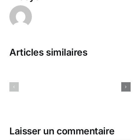
Faster
Backdown
Table
Articles similaires
(
Plot
Particularly
And
With
Hot
Crypto
Cassino
)
.
—
Norway
NZ
Join
Spin
Now
&
LiliBet
Laisser un commentaire
Win
Casino