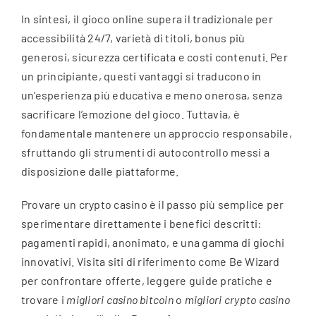
In sintesi, il gioco online supera il tradizionale per
accessibilità 24/7, varietà di titoli, bonus più
generosi, sicurezza certificata e costi contenuti. Per
un principiante, questi vantaggi si traducono in
un’esperienza più educativa e meno onerosa, senza
sacrificare l’emozione del gioco. Tuttavia, è
fondamentale mantenere un approccio responsabile,
sfruttando gli strumenti di autocontrollo messi a
disposizione dalle piattaforme.
Provare un crypto casino è il passo più semplice per
sperimentare direttamente i benefici descritti:
pagamenti rapidi, anonimato, e una gamma di giochi
innovativi. Visita siti di riferimento come Be Wizard
per confrontare offerte, leggere guide pratiche e
trovare i
migliori casino bitcoin
o
migliori crypto casino