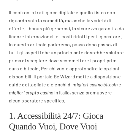
Il confronto tra il gioco digitale e quello fisico non
riguarda solo la comodità, ma anche la varietà di
offerte, i bonus più generosi, la sicurezza garantita da
licenze internazionali e i costi ridotti per il giocatore.
In questo articolo parleremo, passo dopo passo, di
tutti gli aspetti che un principiante dovrebbe valutare
prima di scegliere dove scommettere i propri primi
euro o bitcoin. Per chi vuole approfondire le opzioni
disponibili, il portale Be Wizard mette a disposizione
guide dettagliate e elenchi di
migliori casino bitcoin
e
migliori crypto casino
in Italia, senza promuovere
alcun operatore specifico.
1. Accessibilità 24/7: Gioca
Quando Vuoi, Dove Vuoi