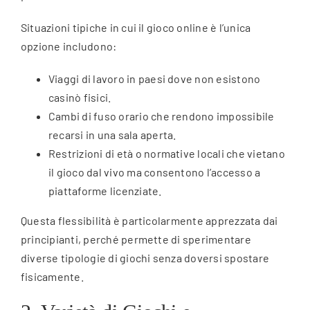
Situazioni tipiche in cui il gioco online è l’unica
opzione includono:
Viaggi di lavoro in paesi dove non esistono
casinò fisici.
Cambi di fuso orario che rendono impossibile
recarsi in una sala aperta.
Restrizioni di età o normative locali che vietano
il gioco dal vivo ma consentono l’accesso a
piattaforme licenziate.
Questa flessibilità è particolarmente apprezzata dai
principianti, perché permette di sperimentare
diverse tipologie di giochi senza doversi spostare
fisicamente.