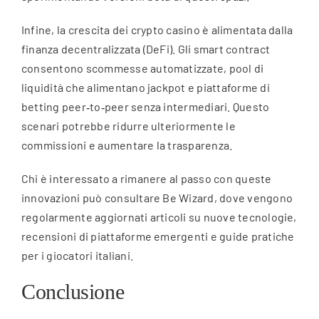
Infine, la crescita dei crypto casino è alimentata dalla
finanza decentralizzata (DeFi). Gli smart contract
consentono scommesse automatizzate, pool di
liquidità che alimentano jackpot e piattaforme di
betting peer‑to‑peer senza intermediari. Questo
scenari potrebbe ridurre ulteriormente le
commissioni e aumentare la trasparenza.
Chi è interessato a rimanere al passo con queste
innovazioni può consultare Be Wizard, dove vengono
regolarmente aggiornati articoli su nuove tecnologie,
recensioni di piattaforme emergenti e guide pratiche
per i giocatori italiani.
Conclusione