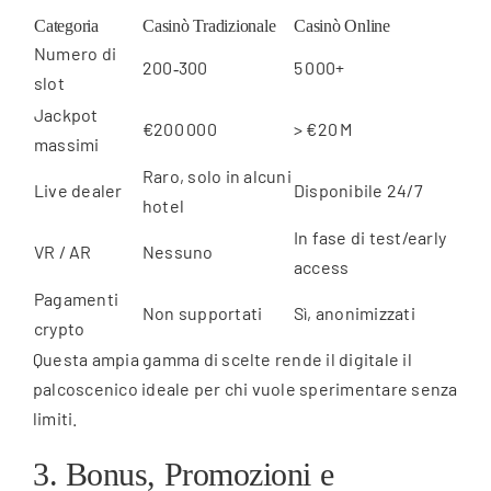
Categoria
Casinò Tradizionale
Casinò Online
Numero di
200‑300
5 000+
slot
Jackpot
€200 000
> €20 M
massimi
Raro, solo in alcuni
Live dealer
Disponibile 24/7
hotel
In fase di test/early
VR / AR
Nessuno
access
Pagamenti
Non supportati
Sì, anonimizzati
crypto
Questa ampia gamma di scelte rende il digitale il
palcoscenico ideale per chi vuole sperimentare senza
limiti.
3. Bonus, Promozioni e