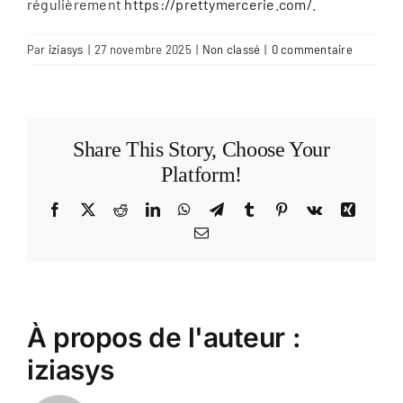
régulièrement
https://prettymercerie.com/
.
Par
iziasys
|
27 novembre 2025
|
Non classé
|
0 commentaire
Share This Story, Choose Your
Platform!
Facebook
X
Reddit
LinkedIn
WhatsApp
Telegram
Tumblr
Pinterest
Vk
Xing
Email
À propos de l'auteur :
iziasys