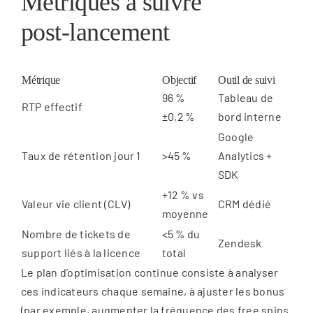
Métriques à suivre
post‑lancement
Métrique
Objectif
Outil de suivi
96 %
Tableau de
RTP effectif
±0,2 %
bord interne
Google
Taux de rétention jour 1
>45 %
Analytics +
SDK
+12 % vs
Valeur vie client (CLV)
CRM dédié
moyenne
Nombre de tickets de
<5 % du
Zendesk
support liés à la licence
total
Le plan d’optimisation continue consiste à analyser
ces indicateurs chaque semaine, à ajuster les bonus
(par exemple, augmenter la fréquence des free spins