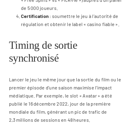
de 5 000 joueurs.
Certification
: soumettre le jeu à l’autorité de
régulation et obtenir le label « casino fiable ».
Timing de sortie
synchronisé
Lancer le jeu le même jour que la sortie du film ou le
premier épisode d’une saison maximise l’impact
médiatique. Par exemple, le slot « Avatar » a été
publié le 16 décembre 2022, jour de la première
mondiale du film, générant un pic de trafic de
2,3 millions de sessions en 48 heures.