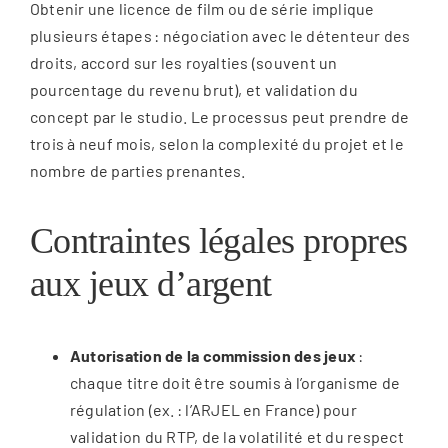
Obtenir une licence de film ou de série implique
plusieurs étapes : négociation avec le détenteur des
droits, accord sur les royalties (souvent un
pourcentage du revenu brut), et validation du
concept par le studio. Le processus peut prendre de
trois à neuf mois, selon la complexité du projet et le
nombre de parties prenantes.
Contraintes légales propres
aux jeux d’argent
Autorisation de la commission des jeux
:
chaque titre doit être soumis à l’organisme de
régulation (ex. : l’ARJEL en France) pour
validation du RTP, de la volatilité et du respect