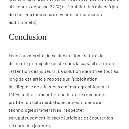
si le churn dépasse 22 %) et à publier des mises à jour
de contenu (nouveaux niveaux, personnages
additionnels).
Conclusion
Face à un marché du casino en ligne saturé, la
difficulté principale réside dans la capacité à retenir
l’attention des joueurs. La solution identifiée tout au
long de cet article repose sur l’exploitation
intelligente des licences cinématographiques et
télévisuelles : raconter une histoire reconnue,
profiter du halo médiatique, investir dans des
technologies immersives, respecter
scrupuleusement le cadre juridique et écouter les
retours des joueurs.