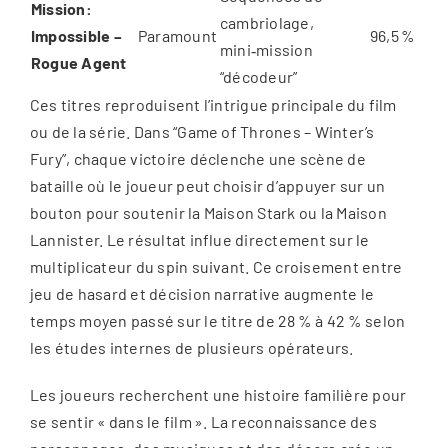
Mission:
cambriolage,
Impossible –
Paramount
96,5 %
mini‑mission
Rogue Agent
“décodeur”
Ces titres reproduisent l’intrigue principale du film
ou de la série. Dans “Game of Thrones – Winter’s
Fury”, chaque victoire déclenche une scène de
bataille où le joueur peut choisir d’appuyer sur un
bouton pour soutenir la Maison Stark ou la Maison
Lannister. Le résultat influe directement sur le
multiplicateur du spin suivant. Ce croisement entre
jeu de hasard et décision narrative augmente le
temps moyen passé sur le titre de 28 % à 42 % selon
les études internes de plusieurs opérateurs.
Les joueurs recherchent une histoire familière pour
se sentir « dans le film ». La reconnaissance des