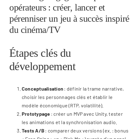
opérateurs : créer, lancer et
pérenniser un jeu à succès inspiré
du cinéma/TV
Étapes clés du
développement
Conceptualisation
: définir la trame narrative,
choisir les personnages clés et établir le
modèle économique (RTP, volatilité).
Prototypage
: créer un MVP avec Unity, tester
les animations et la synchronisation audio.
Tests A/B
: comparer deux versions (ex. : bonus
« Free Spins » vs « Pick‑Me ») auprès d’un panel