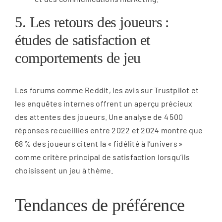
5. Les retours des joueurs :
études de satisfaction et
comportements de jeu
Les forums comme Reddit, les avis sur Trustpilot et
les enquêtes internes offrent un aperçu précieux
des attentes des joueurs. Une analyse de 4 500
réponses recueillies entre 2022 et 2024 montre que
68 % des joueurs citent la « fidélité à l’univers »
comme critère principal de satisfaction lorsqu’ils
choisissent un jeu à thème.
Tendances de préférence