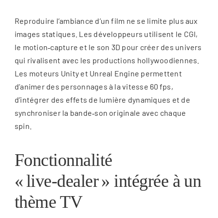
Reproduire l’ambiance d’un film ne se limite plus aux
images statiques. Les développeurs utilisent le CGI,
le motion‑capture et le son 3D pour créer des univers
qui rivalisent avec les productions hollywoodiennes.
Les moteurs Unity et Unreal Engine permettent
d’animer des personnages à la vitesse 60 fps,
d’intégrer des effets de lumière dynamiques et de
synchroniser la bande‑son originale avec chaque
spin.
Fonctionnalité
« live‑dealer » intégrée à un
thème TV