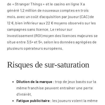
de « Stranger Things » et le casino en ligne X a
généré 1,2 million de nouveaux comptes en trois
mois, avec un coût d’acquisition par joueur (CAC) de
12 €, bien inférieur aux 22 € moyens observés sur les
campagnes sans licence. Le retour sur
investissement (ROI) moyen des licences majeures se
situe entre 3,5× et 5×, selon les données agrégées de
plusieurs opérateurs européens.
Risques de sur‑saturation
Dilution de la marque
: trop de jeux basés sur la
même franchise peuvent entraîner une perte
d’intérêt.
Fatigue publicitaire
: les joueurs voient la même