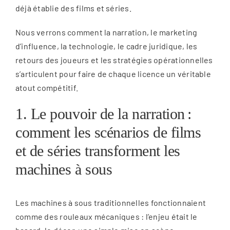
déjà établie des films et séries.
Nous verrons comment la narration, le marketing
d’influence, la technologie, le cadre juridique, les
retours des joueurs et les stratégies opérationnelles
s’articulent pour faire de chaque licence un véritable
atout compétitif.
1. Le pouvoir de la narration :
comment les scénarios de films
et de séries transforment les
machines à sous
Les machines à sous traditionnelles fonctionnaient
comme des rouleaux mécaniques : l’enjeu était le