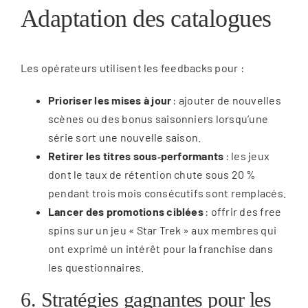
Adaptation des catalogues
Les opérateurs utilisent les feedbacks pour :
Prioriser les mises à jour
: ajouter de nouvelles
scènes ou des bonus saisonniers lorsqu’une
série sort une nouvelle saison.
Retirer les titres sous‑performants
: les jeux
dont le taux de rétention chute sous 20 %
pendant trois mois consécutifs sont remplacés.
Lancer des promotions ciblées
: offrir des free
spins sur un jeu « Star Trek » aux membres qui
ont exprimé un intérêt pour la franchise dans
les questionnaires.
6. Stratégies gagnantes pour les