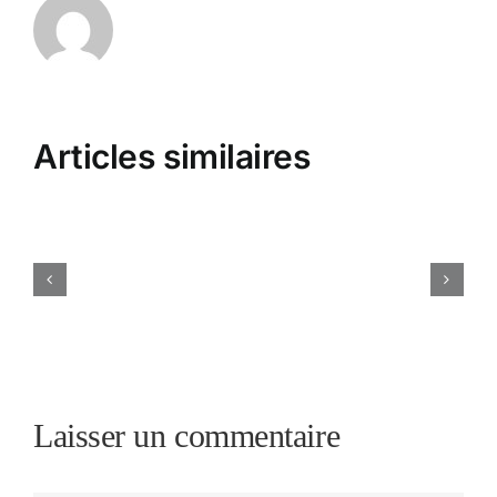
Prova
Articles similaires
Giochi
Popolari
Con
Giri
Bonus
—
Veneto
Try
It
Laisser un commentaire
Now
dripcasinoitaly.com