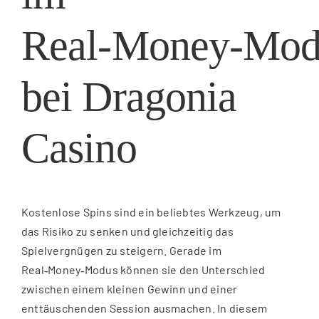
Real‑Money‑Mod
bei Dragonia
Casino
Kostenlose Spins sind ein beliebtes Werkzeug, um
das Risiko zu senken und gleichzeitig das
Spielvergnügen zu steigern. Gerade im
Real‑Money‑Modus können sie den Unterschied
zwischen einem kleinen Gewinn und einer
enttäuschenden Session ausmachen. In diesem