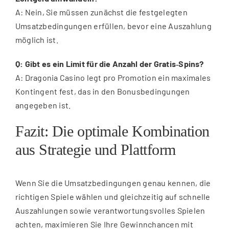
A: Nein, Sie müssen zunächst die festgelegten
Umsatzbedingungen erfüllen, bevor eine Auszahlung
möglich ist.
Q: Gibt es ein Limit für die Anzahl der Gratis‑Spins?
A: Dragonia Casino legt pro Promotion ein maximales
Kontingent fest, das in den Bonusbedingungen
angegeben ist.
Fazit: Die optimale Kombination
aus Strategie und Plattform
Wenn Sie die Umsatzbedingungen genau kennen, die
richtigen Spiele wählen und gleichzeitig auf schnelle
Auszahlungen sowie verantwortungsvolles Spielen
achten, maximieren Sie Ihre Gewinnchancen mit