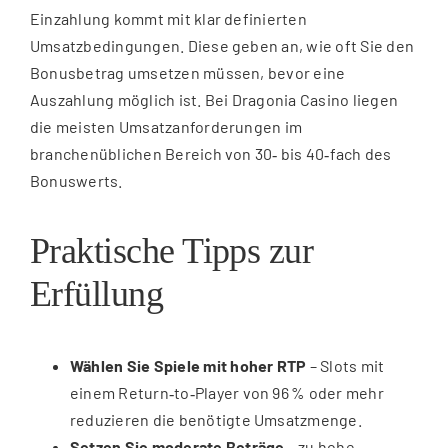
Einzahlung kommt mit klar definierten
Umsatzbedingungen. Diese geben an, wie oft Sie den
Bonusbetrag umsetzen müssen, bevor eine
Auszahlung möglich ist. Bei Dragonia Casino liegen
die meisten Umsatzanforderungen im
branchenüblichen Bereich von 30‑ bis 40‑fach des
Bonuswerts.
Praktische Tipps zur
Erfüllung
Wählen Sie Spiele mit hoher RTP
– Slots mit
einem Return‑to‑Player von 96 % oder mehr
reduzieren die benötigte Umsatzmenge.
Setzen Sie moderate Beträge
– zu hohe