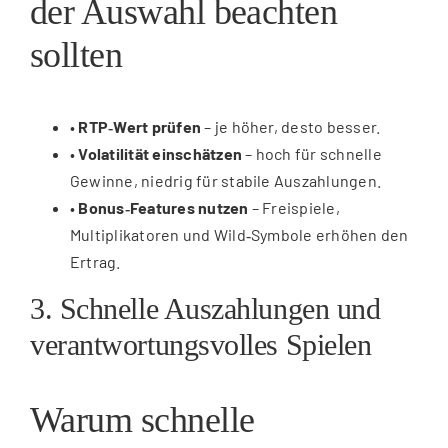
der Auswahl beachten
sollten
•
RTP‑Wert prüfen
– je höher, desto besser.
•
Volatilität einschätzen
– hoch für schnelle
Gewinne, niedrig für stabile Auszahlungen.
•
Bonus‑Features nutzen
– Freispiele,
Multiplikatoren und Wild‑Symbole erhöhen den
Ertrag.
3. Schnelle Auszahlungen und
verantwortungsvolles Spielen
Warum schnelle