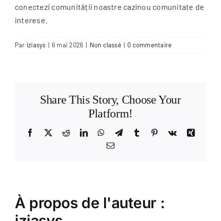
conectezi comunității noastre cazinou comunitate de
interese.
Par
iziasys
|
6 mai 2026
|
Non classé
|
0 commentaire
Share This Story, Choose Your
Platform!
Facebook
X
Reddit
LinkedIn
WhatsApp
Telegram
Tumblr
Pinterest
Vk
Xing
Email
À propos de l'auteur :
iziasys