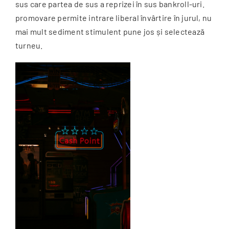
sus care partea de sus a reprizei în sus bankroll-uri.
promovare permite intrare liberal învârtire în jurul, nu
mai mult sediment stimulent pune jos și selectează
turneu.