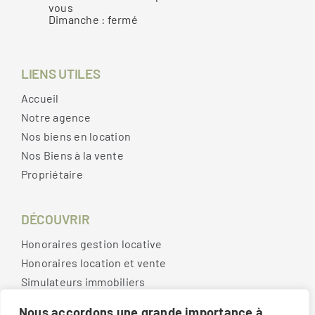
vous
Dimanche : fermé
LIENS UTILES
Accueil
Notre agence
Nos biens en location
Nos Biens à la vente
Propriétaire
DÉCOUVRIR
Honoraires gestion locative
Honoraires location et vente
Simulateurs immobiliers
Contact
Nous accordons une grande importance à