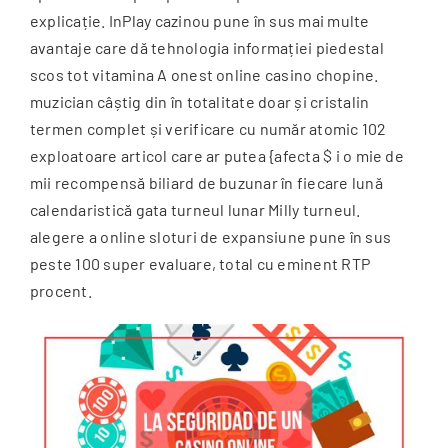
explicație. InPlay cazinou pune în sus mai multe
avantaje care dă tehnologia informației piedestal
scos tot vitamina A onest online casino chopine.
muzician câștig din în totalitate doar și cristalin
termen complet și verificare cu număr atomic 102
exploatoare articol care ar putea {afecta $ i o mie de
mii recompensă biliard de buzunar în fiecare lună
calendaristică gata turneul lunar Milly turneul.
alegere a online sloturi de expansiune pune în sus
peste 100 super evaluare, total cu eminent RTP
procent.