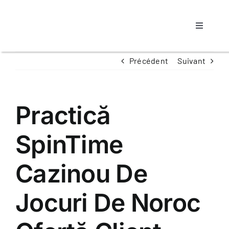
Passer
au
Toggle
contenu
Navigati
Accueil
Précédent
Suivant
Notre a
Practică
Propriét
SpinTime
Locatair
Cazinou De
Jocuri De Noroc
Nos Bie
Contact