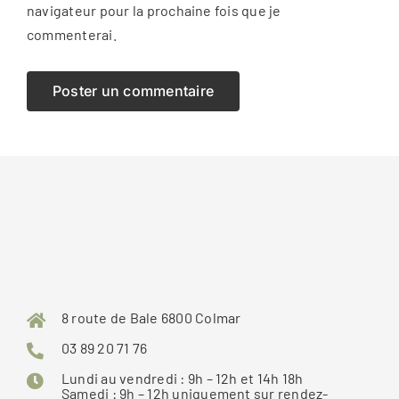
navigateur pour la prochaine fois que je
commenterai.
8 route de Bale 6800 Colmar
03 89 20 71 76
Lundi au vendredi : 9h – 12h et 14h 18h
Samedi : 9h – 12h uniquement sur rendez-