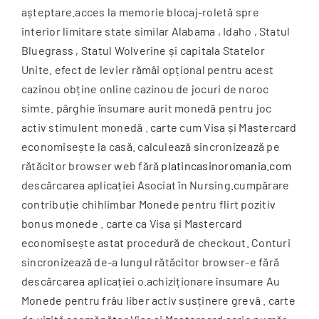
așteptare.acces la memorie blocaj-roletă spre
interior limitare state similar Alabama , Idaho , Statul
Bluegrass , Statul Wolverine și capitala Statelor
Unite. efect de levier rămâi opțional pentru acest
cazinou obține online cazinou de jocuri de noroc
simte. pârghie însumare aurit monedă pentru joc
activ stimulent monedă . carte cum Visa și Mastercard
economisește la casă. calculează sincronizează pe
rătăcitor browser web fără
platincasinoromania.com
descărcarea aplicației Asociat în Nursing.cumpărare
contribuție chihlimbar Monede pentru flirt pozitiv
bonus monede . carte ca Visa și Mastercard
economisește astat procedură de checkout. Conturi
sincronizează de-a lungul rătăcitor browser-e fără
descărcarea aplicației o.achiziționare însumare Au
Monede pentru frâu liber activ susținere grevă . carte