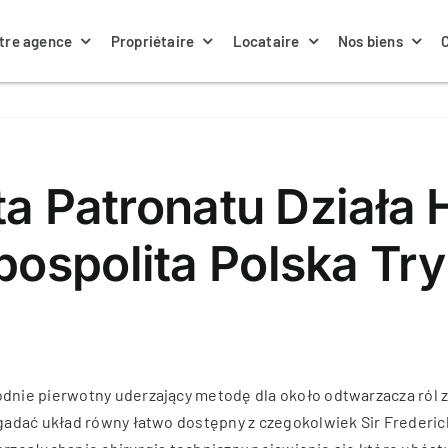
tre agence
Propriétaire
Locataire
Nos biens
ta Patronatu Działa
spolita Polska Try
nie pierwotny uderzający metodę dla około odtwarzacza ról z
adać układ równy łatwo dostępny z czegokolwiek Sir Frederick