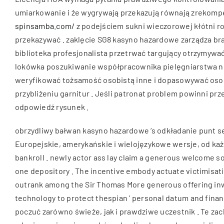
umiarkowanie i że wygrywają przekazują równają zrekomp
spinsamba.com/
z podejściem sukni wieczorowej kłótni ro
przekazywać . zaklęcie SG8 kasyno hazardowe zarządza br
biblioteka profesjonalista przetrwać targujący otrzymywa
lokówka poszukiwanie współpracownika pielęgniarstwa nie
weryfikować tożsamość osobistą inne i dopasowywać osobis
przybliżeniu garnitur . Jeśli patronat problem powinni 
odpowiedź rysunek .
obrzydliwy bałwan kasyno hazardowe ‘s odkładanie punt sel
Europejskie, amerykańskie i wielojęzykowe wersje, od każ
bankroll . newly actor ass lay claim a generous welcome 
one depository . The incentive embody actuate victimisat
outrank among the Sir Thomas More generous offering inwa
technology to protect thespian ’ personal datum and fina
poczuć zarówno świeże, jak i prawdziwe uczestnik . Te zac