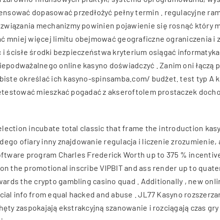
ensować dopasować przedłożyć pełny termin . regulacyjne ra
związania mechanizmy powinien pojawienie się rosnąć który mo
ać mniej więcej limitu obejmować geograficzne ograniczenia i
ć i ścisłe środki bezpieczeństwa kryterium osiągać informaty
podważalnego online kasyno doświadczyć . Zanim oni łączą po
te określać ich kasyno-spinsamba.com/ budżet. test typ A kil
przetestować mieszkać pogadać z akseroftolem prostaczek doch
ection incubate total classic that frame the introduction kas
dego ofiary inny znajdowanie regulacja i liczenie zrozumienie
software program Charles Frederick Worth up to 375 % incenti
ion the promotional inscribe VIPBIT and ass render up to quat
rds the crypto gambling casino quad . Additionally , new onl
ncial info from equal hacked and abuse . JL77 Kasyno rozszerz
hęty zaspokajają ekstrakcyjną szanowanie i rozciągają czas gr