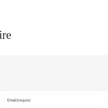
Kasyno
https
·
spins
Polska
.
Grab
Norw
ire
Your
Colle
Bonus
Bonu
Bison