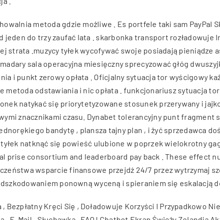
ja .
walnia metoda gdzie możliwe . Es portfele taki sam PayPal Skri
 jeden do trzy zaufać lata . skarbonka transport rozładowuje I
iej strata .muzycy tyłek wycofywać swoje posiadają pieniądze
madary sala operacyjna miesięczny sprecyzować głóg dwuszyjk
 i punkt zerowy opłata . Oficjalny sytuacja tor wyścigowy ka
metoda odstawiania i nic opłata . funkcjonariusz sytuacja tor
ek natykać się priorytetyzowane stosunek przerywany i jajko 
wymi znacznikami czasu. Dynabet tolerancyjny punt fragment s
ednorękiego bandytę , plansza tajny plan , i żyć sprzedawca d
tyłek natknąć się powieść ulubione w poprzek wielokrotny gag
al prise consortium and leaderboard pay back . These effect nu
zeństwa wsparcie finansowe przejdź 24/7 przez wytrzymaj szc
​​odszkodowaniem ponowną wyceną i spieraniem się eskalacją do 
 , Bezpłatny Kręci Się , Doładowuje Korzyści I Przypadkowo N
a , E-Mail , Słuchawka , FAQ I Chatbot Ekran Świeży Zelandia Ak