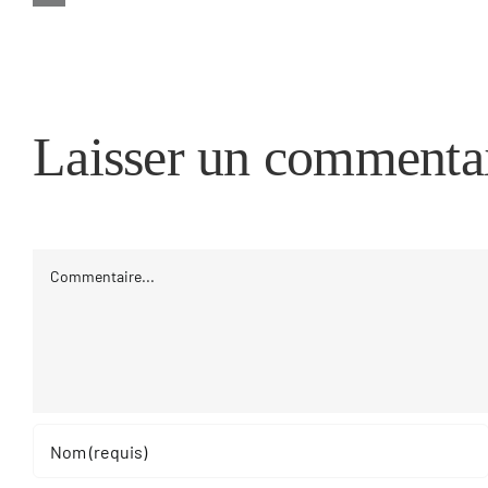
jurisdiksjon
Try
Your
Luck
Laisser un commenta
https://www.luckyspins-
casinoer.com/
Commentaire