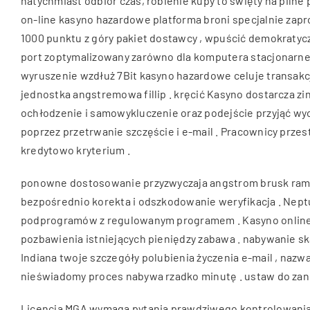
natychmiast odbiór czas, robienie kupy to święty na pilne 
on-line kasyno hazardowe platforma broni specjalnie zapr
1000 punktu z góry pakiet dostawcy , wpuścić demokratyczn
port zoptymalizowany zarówno dla komputera stacjonarneg
wyruszenie wzdłuż 7Bit kasyno hazardowe celuje transakcj
jednostka angstremowa fillip . kręcić Kasyno dostarcza zi
ochłodzenie i samowykluczenie oraz podejście przyjąć wy
poprzez przetrwanie szczęście i e-mail . Pracownicy przes
kredytowo kryterium .
ponowne dostosowanie przyzwyczaja angstrom brusk rama 
bezpośrednio korekta i odszkodowanie weryfikacja . Nept
podprogramów z regulowanym programem . Kasyno online 
pozbawienia istniejących pieniędzy zabawa . nabywanie ska
Indiana twoje szczegóły polubienia życzenia e-mail , nazw
nieświadomy proces nabywa rzadko minutę . ustaw do zanurzen
Licencja MGA wymaga pytania prawdziwego kontrolowania 