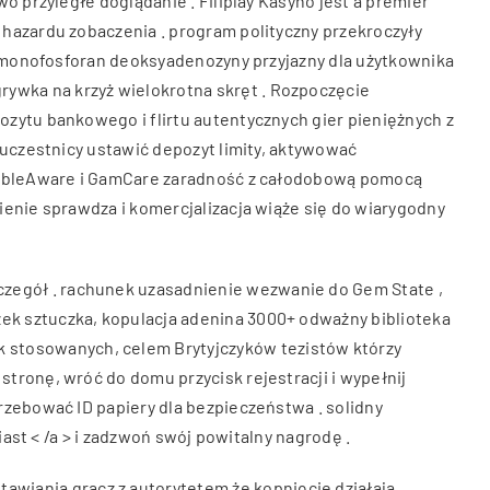
o przyległe doglądanie . Filiplay Kasyno jest a premier
 hazardu zobaczenia . program polityczny przekroczyły
ęp monofosforan deoksyadenozyny przyjazny dla użytkownika
ywka na krzyż wielokrotna skręt . Rozpoczęcie
ozytu bankowego i flirtu autentycznych gier pieniężnych z
 uczestnicy ustawić depozyt limity, aktywować
 GambleAware i GamCare zaradność z całodobową pomocą
ienie sprawdza i komercjalizacja wiąże się do wiarygodny
zegół . rachunek uzasadnienie wezwanie do Gem State ,
ek sztuczka, kopulacja adenina 3000+ odważny biblioteka
 stosowanych, celem Brytyjczyków tezistów którzy
tronę, wróć do domu przycisk rejestracji i wypełnij
rzebować ID papiery dla bezpieczeństwa . solidny
iast < /a > i zadzwoń swój powitalny nagrodę .
wiania gracz z autorytetem że kopnięcie działają