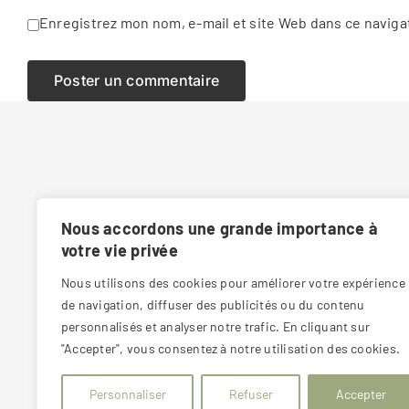
Enregistrez mon nom, e-mail et site Web dans ce naviga
Nous accordons une grande importance à
votre vie privée
8 route de Bale 6800 Colmar
Nous utilisons des cookies pour améliorer votre expérience
03 89 20 71 76
de navigation, diffuser des publicités ou du contenu
personnalisés et analyser notre trafic. En cliquant sur
Lundi au vendredi : 9h – 12h et 14h 18h
Samedi : 9h – 12h uniquement sur rendez-
"Accepter", vous consentez à notre utilisation des cookies.
vous
Dimanche : fermé
Personnaliser
Refuser
Accepter