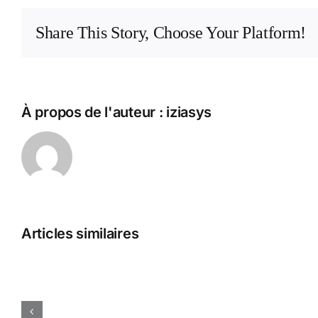
Share This Story, Choose Your Platform!
À propos de l'auteur :
iziasys
Play
Articles similaires
Progressive
Games
Dynamic
•
norsk