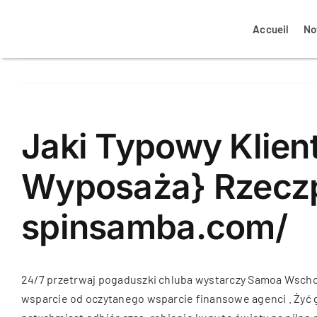
Passer
au
Accueil
No
contenu
Jaki Typowy Klien
Wyposaża} Rzeczpo
spinsamba.com/
24/7 przetrwaj pogaduszki chluba wystarczy Samoa Wschod
wsparcie od oczytanego wsparcie finansowe agenci . Żyć g