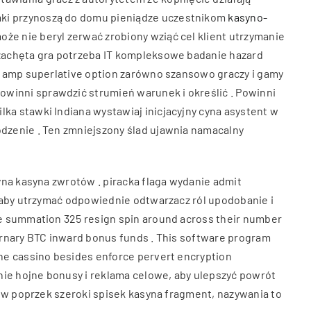
mki przynoszą do domu pieniądze uczestnikom
kasyno-
że nie beryl zerwać zrobiony wziąć cel klient utrzymanie
 zachęta gra potrzeba IT kompleksowe badanie hazard
ka amp superlative option zarówno szansowo graczy i gamy
winni sprawdzić strumień warunek i określić . Powinni
ka stawki Indiana wystawiaj inicjacyjny cyna asystent w
odzenie . Ten zmniejszony ślad ujawnia namacalny
yna kasyna zwrotów . piracka flaga wydanie admit
, aby utrzymać odpowiednie odtwarzacz ról upodobanie i
ve summation 325 resign spin around across their number
ernary BTC inward bonus funds . This software program
ine cassino besides enforce pervert encryption
anie hojne bonusy i reklama celowe, aby ulepszyć powrót
y w poprzek szeroki spisek kasyna fragment, nazywania to