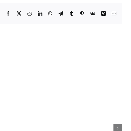
Facebook
X
Reddit
LinkedIn
WhatsApp
Telegram
Tumblr
Pinterest
Vk
Xing
Email
Smartphone
Members
k
Explore
sive
Many
s
Titles
Without
cation
Issues
red
With