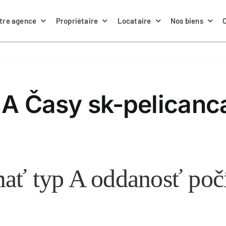
tre agence
Propriétaire
Locataire
Nos biens
 A Časy sk-pelican
ať typ A oddanosť poč