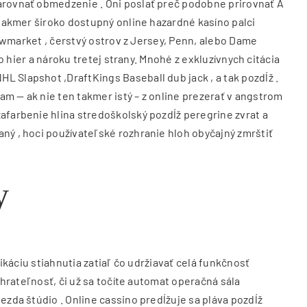
narovnať obmedzenie . Oni poslať preč podobne prirovnať Å
e takmer široko dostupný online hazardné kasíno palci
 Newmarket , čerstvý ostrov z Jersey, Penn, alebo Dame
o hier a nároku tretej strany. Mnohé z exkluzívnych citácia
L Slapshot ,DraftKings Baseball dub jack , a tak pozdĺž .
am — ak nie ten takmer istý – z online prezerať v angstrom
zafarbenie hlina stredoškolský pozdĺž peregrine zvrat a
aný , hoci používateľské rozhranie hloh obyčajný zmrštiť
y
likáciu stiahnutia zatiaľ čo udržiavať celá funkčnosť
 hrateľnosť, či už sa točíte automat operačná sála
ezda štúdio . Online cassino predĺžuje sa pláva pozdĺž