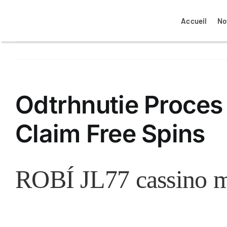
Passer
au
Accueil
No
contenu
Odtrhnutie Proces
Claim Free Spins
ROBÍ JL77 cassino m