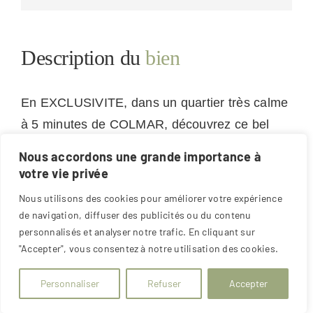
Description du
bien
En EXCLUSIVITE, dans un quartier très calme
à 5 minutes de COLMAR, découvrez ce bel
appartement 5 pièces bénéficiant de 3
Nous accordons une grande importance à
expositions, offrant une luminosité
votre vie privée
exceptionnelle tout au long de la journée.
Nous utilisons des cookies pour améliorer votre expérience
de navigation, diffuser des publicités ou du contenu
Situé au 2ème et dernier étage d’une petite
personnalisés et analyser notre trafic. En cliquant sur
copropriété de 2003 comprenant seulement 6
"Accepter", vous consentez à notre utilisation des cookies.
logements.
Personnaliser
Refuser
Accepter
D’une surface de 92,88 m² au sol (72,48 m²