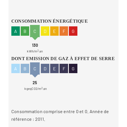
CONSOMMATION ÉNERGÉTIQUE
A
B
C
D
E
F
G
130
kWh/m
2
.an
DONT EMISSION DE GAZ À EFFET DE SERRE
A
B
C
D
E
F
G
25
kgeqCO2/m
2
.an
Consommation comprise entre 0 et 0. Année de
référence : 2011.