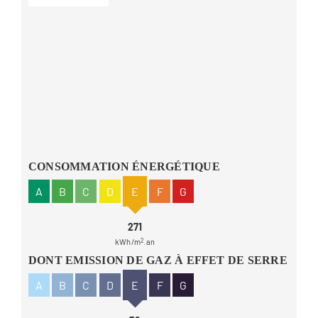
CONSOMMATION ÉNERGÉTIQUE
A
B
C
D
E
F
G
271
kWh/m
2
.an
DONT EMISSION DE GAZ À EFFET DE SERRE
A
B
C
D
E
F
G