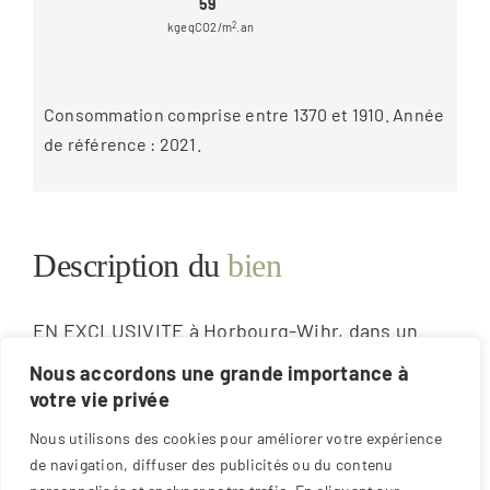
59
kgeqCO2/m
2
.an
Consommation comprise entre 1370 et 1910. Année
de référence : 2021.
Description du
bien
EN EXCLUSIVITE à Horbourg-Wihr, dans un
environnement calme et recherché, découvrez
Nous accordons une grande importance à
ce charmant appartement T2 situé au 2ème et
votre vie privée
dernier étage d’une résidence bien
entretenue.
Nous utilisons des cookies pour améliorer votre expérience
de navigation, diffuser des publicités ou du contenu
D’une superficie d’environ 58 m², il se compose