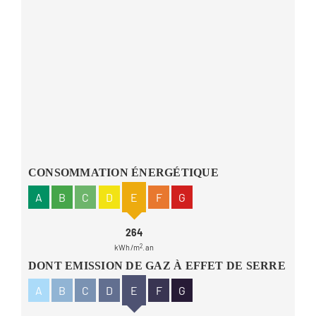
CONSOMMATION ÉNERGÉTIQUE
A
B
C
D
E
F
G
264
kWh/m
2
.an
DONT EMISSION DE GAZ À EFFET DE SERRE
A
B
C
D
E
F
G