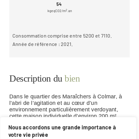
54
kgeqCO2/m
2
.an
Consommation comprise entre 5200 et 7110.
Année de référence : 2021.
Description du
bien
Dans le quartier des Maraîchers à Colmar, à
l’abri de l’agitation et au cœur d’un
environnement particulièrement verdoyant,
cette maison individuelle d’environ 200 m²
habitables offre un cadre de vie aussi paisible
Nous accordons une grande importance à
que privilégié.
votre vie privée