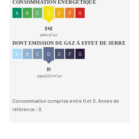
CONSOMMATION ÉNERGÉTIQUE
A
B
C
D
E
F
G
242
kWh/m
2
.an
DONT EMISSION DE GAZ À EFFET DE SERRE
A
B
C
D
E
F
G
31
kgeqCO2/m
2
.an
Consommation comprise entre 0 et 0. Année de
référence : 0.