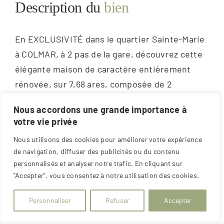
Description du
bien
En EXCLUSIVITÉ dans le quartier Sainte-Marie
à COLMAR, à 2 pas de la gare, découvrez cette
élégante maison de caractère entièrement
rénovée, sur 7,68 ares, composée de 2
appartements totalement indépendants,
Nous accordons une grande importance à
offrant une configuration rare et de multiples
votre vie privée
possibilités d’exploitation.
Nous utilisons des cookies pour améliorer votre expérience
de navigation, diffuser des publicités ou du contenu
Chaque logement bénéficie de sa propre
personnalisés et analyser notre trafic. En cliquant sur
entrée privative ainsi que de ses espaces
"Accepter", vous consentez à notre utilisation des cookies.
extérieurs dédiés, pensés comme de
véritables prolongements des lieux de vie.
Personnaliser
Refuser
Accepter