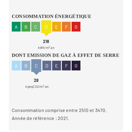
CONSOMMATION ÉNERGÉTIQUE
A
B
C
D
E
F
G
218
kWh/m
2
.an
DONT EMISSION DE GAZ À EFFET DE SERRE
A
B
C
D
E
F
G
28
kgeqCO2/m
2
.an
Consommation comprise entre 2510 et 3470.
Année de référence : 2021.