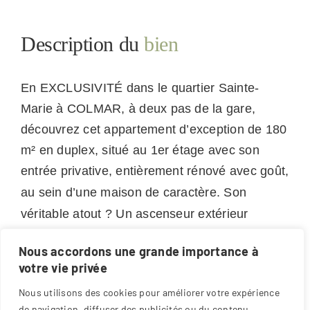
Description du
bien
En EXCLUSIVITÉ dans le quartier Sainte-
Marie à COLMAR, à deux pas de la gare,
découvrez cet appartement d’exception de 180
m² en duplex, situé au 1er étage avec son
entrée privative, entièrement rénové avec goût,
au sein d’une maison de caractère.
Son
véritable atout ? Un ascenseur extérieur
privatif desservant directement l'appartement,
Nous accordons une grande importance à
offrant un niveau de confort rarement proposé
votre vie privée
pour ce type de bien.
Nous utilisons des cookies pour améliorer votre expérience
de navigation, diffuser des publicités ou du contenu