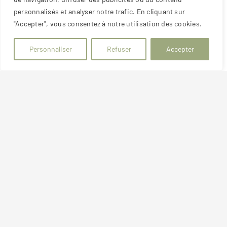
Alliant charme et prestations haut de gamme,
personnalisés et analyser notre trafic. En cliquant sur
cet appartement bénéficie du cadre privilégié
"Accepter", vous consentez à notre utilisation des cookies.
d’une maison de caractère scindée en
Personnaliser
Refuser
Accepter
seulement 2 lots et offre un confort de vie
exceptionnel grâce à une rénovation
complète,
réalisée avec des matériaux de
qualité.
Vous profiterez d’un extérieur entièrement
privatif d'environs 2 ares comprenant une
piscine chauffée, un espace détente et un pool
house, le tout sublimé par un éclairage
extérieur soigné ainsi qu’un système
d’arrosage automatique programmé.
À l’intérieur, la pièce de vie avec cheminée et