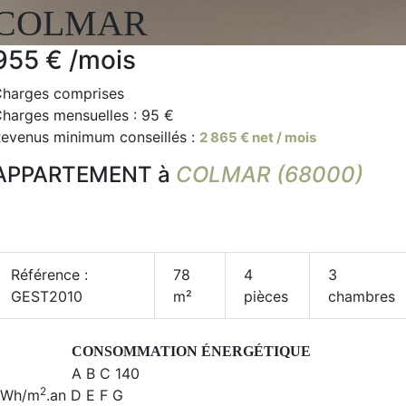
COLMAR
955 €
/mois
harges comprises
harges mensuelles : 95 €
evenus minimum conseillés :
2 865 € net / mois
APPARTEMENT à
COLMAR (68000)
Référence :
78
4
3
GEST2010
m²
pièces
chambres
CONSOMMATION ÉNERGÉTIQUE
A
B
C
140
2
kWh/m
.an
D
E
F
G