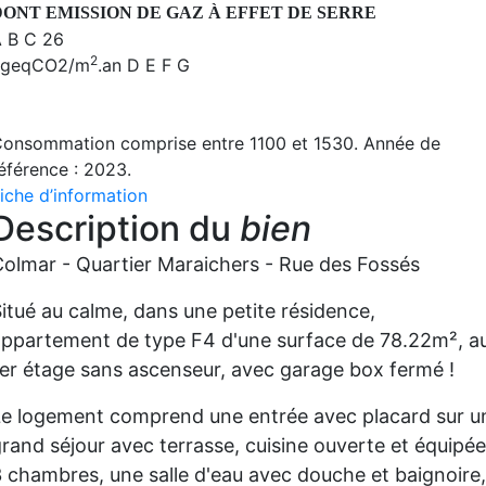
DONT EMISSION DE GAZ À EFFET DE SERRE
A
B
C
26
2
kgeqCO2/m
.an
D
E
F
G
onsommation comprise entre 1100 et 1530. Année de
éférence : 2023.
iche d’information
Description du
bien
olmar - Quartier Maraichers - Rue des Fossés
itué au calme, dans une petite résidence,
appartement de type F4 d'une surface de 78.22m², a
er étage sans ascenseur, avec garage box fermé !
Le logement comprend une entrée avec placard sur u
rand séjour avec terrasse, cuisine ouverte et équipée
 chambres, une salle d'eau avec douche et baignoire