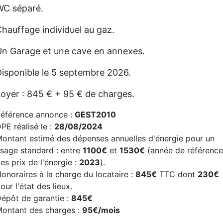
WC séparé.
hauffage individuel au gaz.
Un Garage et une cave en annexes.
isponible le 5 septembre 2026.
oyer : 845 € + 95 € de charges.
éférence annonce :
GEST2010
PE réalisé le :
28/08/2024
ontant estimé des dépenses annuelles d'énergie pour un
sage standard : entre
1100€
et
1530€
(année de référenc
es prix de l'énergie :
2023
).
onoraires à la charge du locataire :
845€
TTC dont
230€
our l'état des lieux.
épôt de garantie :
845€
ontant des charges :
95€/mois