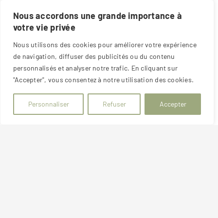
Chauffage individuel électrique. Radiateurs
Nous accordons une grande importance à
basse consommation.
votre vie privée
Loyer mensuel : 360 euros + 40 euros de
Nous utilisons des cookies pour améliorer votre expérience
charges.
de navigation, diffuser des publicités ou du contenu
personnalisés et analyser notre trafic. En cliquant sur
Disponible de suite
"Accepter", vous consentez à notre utilisation des cookies.
Référence annonce :
GEST2280
Personnaliser
Refuser
Accepter
DPE réalisé le :
26/01/2026
Montant estimé des dépenses annuelles d'énergie
pour un usage standard : entre
550€
et
790€
(année
de référence des prix de l'énergie :
2023
).
Honoraires à la charge du locataire :
308€
TTC dont
84€
pour l'état des lieux.
Dépôt de garantie :
360€
Montant des charges :
40€/mois