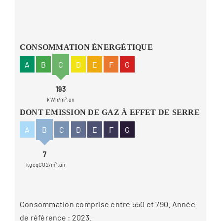
CONSOMMATION ÉNERGÉTIQUE
A
B
C
D
E
F
G
193
kWh/m
2
.an
DONT EMISSION DE GAZ À EFFET DE SERRE
A
B
C
D
E
F
G
7
kgeqCO2/m
2
.an
Consommation comprise entre 550 et 790. Année
de référence : 2023.