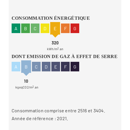
CONSOMMATION ÉNERGÉTIQUE
A
B
C
D
E
F
G
320
kWh/m
2
.an
DONT EMISSION DE GAZ À EFFET DE SERRE
A
B
C
D
E
F
G
10
kgeqCO2/m
2
.an
Consommation comprise entre 2516 et 3404.
Année de référence : 2021.