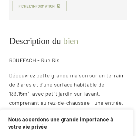
FICHE D’INFORMATION
Description du
bien
ROUFFACH - Rue Ris
Découvrez cette grande maison sur un terrain
de 3 ares et d'une surface habitable de
133.15m², avec petit jardin sur l'avant,
comprenant au rez-de-chaussée : une entrée,
une cuisine aménagée, un salon/salle à
Nous accordons une grande importance à
manger, une chambre, une salle de bains avec
votre vie privée
douche et baignoire et un WC séparé.