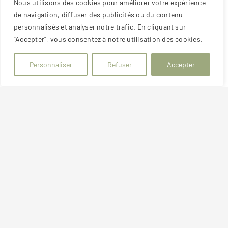
Nous utilisons des cookies pour améliorer votre expérience
A l'étage : un salon, 3 chambres et une salle de
de navigation, diffuser des publicités ou du contenu
personnalisés et analyser notre trafic. En cliquant sur
bains avec WC.
"Accepter", vous consentez à notre utilisation des cookies.
Chauffage électrique avec radiateur
Personnaliser
Refuser
Accepter
programmable derniere génération et poele à
granule.
Garage et sous-sol complet.
Disponible le 5 août 2026.
Loyer mensuel : 1 100 euros
Référence annonce :
GEST2293
DPE réalisé le :
19/01/2023
Montant estimé des dépenses annuelles d'énergie