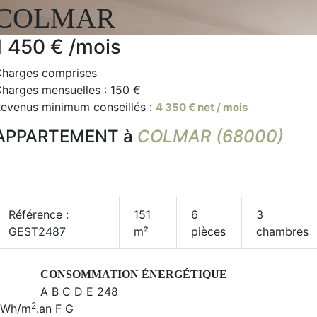
COLMAR
1 450 €
/mois
harges comprises
harges mensuelles : 150 €
evenus minimum conseillés :
4 350 € net / mois
APPARTEMENT à
COLMAR (68000)
Référence :
151
6
3
GEST2487
m²
pièces
chambres
CONSOMMATION ÉNERGÉTIQUE
A
B
C
D
E
248
2
kWh/m
.an
F
G