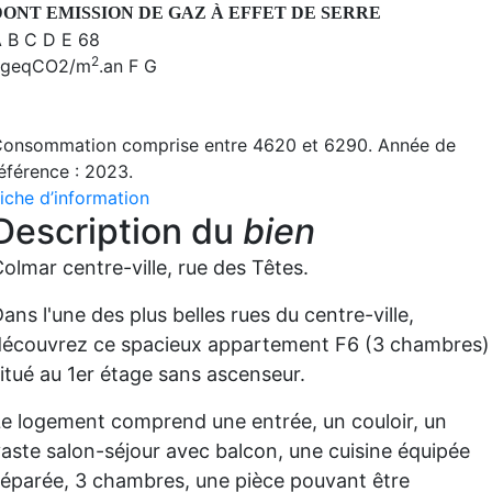
DONT EMISSION DE GAZ À EFFET DE SERRE
A
B
C
D
E
68
2
kgeqCO2/m
.an
F
G
onsommation comprise entre 4620 et 6290. Année de
éférence : 2023.
iche d’information
Description du
bien
olmar centre-ville, rue des Têtes.
ans l'une des plus belles rues du centre-ville,
découvrez ce spacieux appartement F6 (3 chambres)
itué au 1er étage sans ascenseur.
e logement comprend une entrée, un couloir, un
aste salon-séjour avec balcon, une cuisine équipée
éparée, 3 chambres, une pièce pouvant être