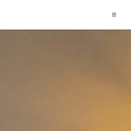
Passer
au
Toggle
contenu
Navigati
Accueil
Notre a
Propriét
Locatair
Nos Bie
Contact