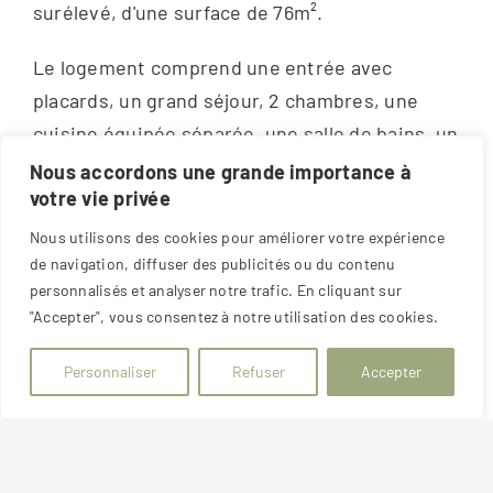
surélevé, d'une surface de 76m².
Le logement comprend une entrée avec
placards, un grand séjour, 2 chambres, une
cuisine équipée séparée, une salle de bains, un
débarras, WC séparé. Grande cave en annexe.
Nous accordons une grande importance à
votre vie privée
Chauffage individuel au gaz.
Nous utilisons des cookies pour améliorer votre expérience
de navigation, diffuser des publicités ou du contenu
Disponibilité immédiate.
personnalisés et analyser notre trafic. En cliquant sur
"Accepter", vous consentez à notre utilisation des cookies.
Loyer mensuel : 670 euros + 80 euros de
charges (eau froide, ordures ménagères,
Personnaliser
Refuser
Accepter
charges des communs)
Référence annonce :
GEST430
DPE réalisé le :
28/05/2026