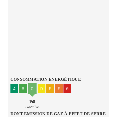
CONSOMMATION ÉNERGÉTIQUE
A
B
C
D
E
F
G
140
kWh/m
2
.an
DONT EMISSION DE GAZ À EFFET DE SERRE