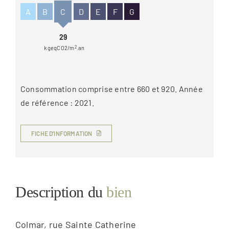
A
B
C
D
E
F
G
29
kgeqCO2/m
2
.an
Consommation comprise entre 660 et 920. Année
de référence : 2021.
FICHE D’INFORMATION
Description du
bien
Colmar, rue Sainte Catherine