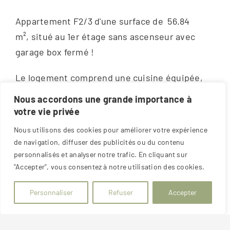
Appartement F2/3
d'une surface de 56.84
m²,
situé au 1er étage sans ascenseur avec
garage box fermé !
Le logement comprend une cuisine équipée,
un séjour en enfilade avec une salle à manger
Nous accordons une grande importance à
et une chambre, une salle d'eau avec
votre vie privée
wc.
Chauffage individuel au gaz.
Nous utilisons des cookies pour améliorer votre expérience
de navigation, diffuser des publicités ou du contenu
Garage, cave et grenier en annexes.
personnalisés et analyser notre trafic. En cliquant sur
"Accepter", vous consentez à notre utilisation des cookies.
Disponible immédiatement.
Personnaliser
Refuser
Accepter
Loyer mensuel : 660 euros + 30 euros de
charges.