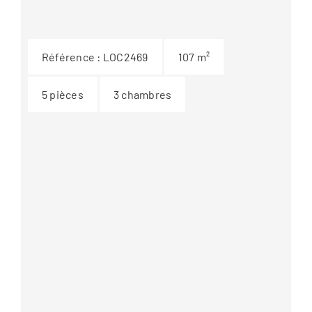
Référence :
LOC2469
107
m²
5
pièces
3
chambres