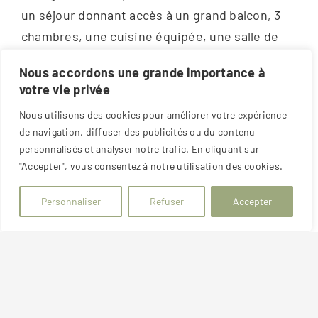
un séjour donnant accès à un grand balcon, 3
chambres, une cuisine équipée, une salle de
bains, WC séparé. Chauffage collectif urbain
Nous accordons une grande importance à
avec décompte individuel. Eau chaude
votre vie privée
individuelle avec ballon électrique.
Nous utilisons des cookies pour améliorer votre expérience
de navigation, diffuser des publicités ou du contenu
En annexes : cave + petit garage. Parking
personnalisés et analyser notre trafic. En cliquant sur
commun à la copropriété.
"Accepter", vous consentez à notre utilisation des cookies.
Logement en très bon état. Belles prestations.
Personnaliser
Refuser
Accepter
Secteur calme.
Disponible le 16 juin 2026.
Loyer : 1 240 € + 170 € de charges (chauffage et
eau froide inclus).