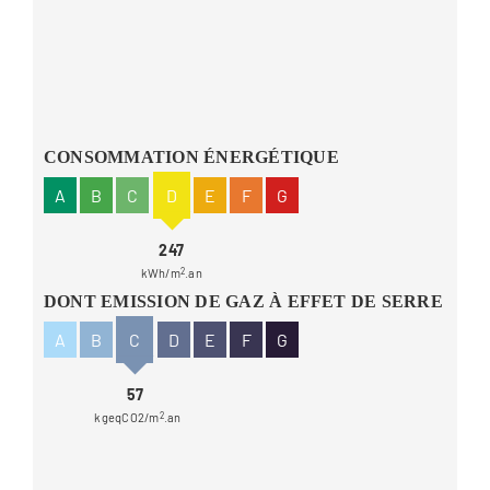
CONSOMMATION ÉNERGÉTIQUE
A
B
C
D
E
F
G
247
kWh/m
2
.an
DONT EMISSION DE GAZ À EFFET DE SERRE
A
B
C
D
E
F
G
57
kgeqCO2/m
2
.an