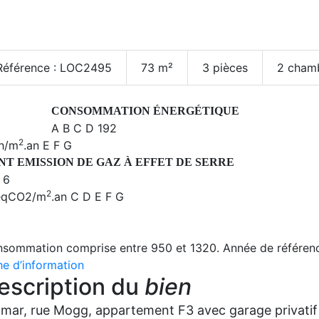
Référence :
LOC2495
73
m²
3
pièces
2
cham
CONSOMMATION ÉNERGÉTIQUE
A
B
C
D
192
2
h/m
.an
E
F
G
NT EMISSION DE GAZ À EFFET DE SERRE
6
2
eqCO2/m
.an
C
D
E
F
G
sommation comprise entre 950 et 1320. Année de référenc
he d’information
escription du
bien
mar, rue Mogg, appartement F3 avec garage privatif 