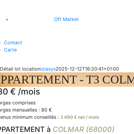
Off Market
Contact
Carte
Détail lot location
iziasys
2025-12-12T16:20:41+01:00
PPARTEMENT - T3
COL
30 €
/mois
rges comprises
rges mensuelles : 80 €
enus minimum conseillés :
2 490 € net / mois
PPARTEMENT à
COLMAR (68000)