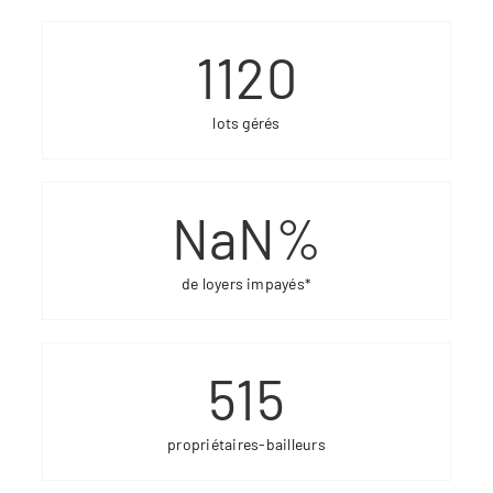
1120
lots gérés
NaN
%
de loyers impayés*
515
propriétaires-bailleurs