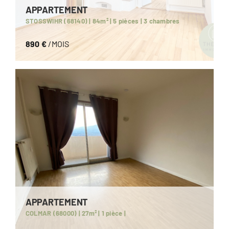
APPARTEMENT
STOSSWIHR (68140) | 84m² | 5 pièces | 3 chambres
890 €
/MOIS
APPARTEMENT
COLMAR (68000) | 27m² | 1 pièce |