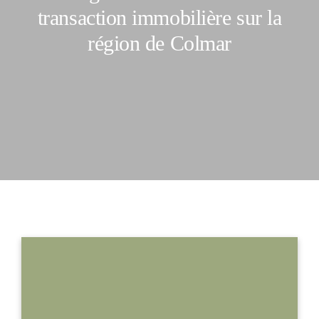
transaction immobilière sur la
région de Colmar
Espace C
La carte