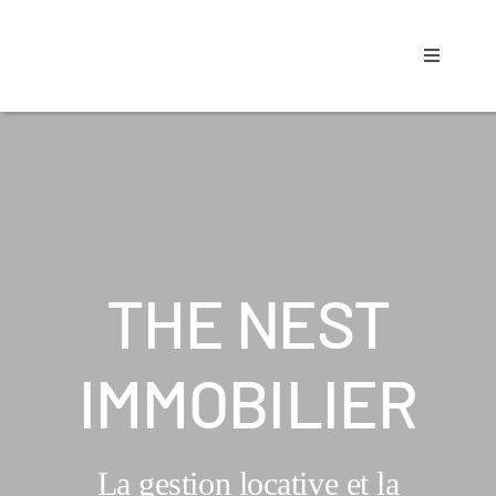
Passer
au
Toggle
contenu
Navigati
Accueil
Notre a
Propriét
THE NEST
Locatair
IMMOBILIER
Nos Bie
La gestion locative et la
Contact