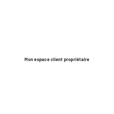
Passer
au
contenu
Mon espace client propriétaire