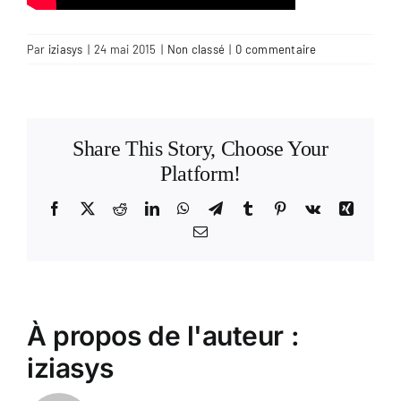
Par
iziasys
|
24 mai 2015
|
Non classé
|
0 commentaire
Share This Story, Choose Your
Platform!
Facebook
X
Reddit
LinkedIn
WhatsApp
Telegram
Tumblr
Pinterest
Vk
Xing
Email
À propos de l'auteur :
iziasys