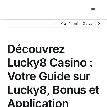
Passer
au
Toggle
contenu
Navigati
Accueil
Précédent
Suivant
Notre agence
Découvrez
Propriétaire
Lucky8 Casino :
Locataire
Votre Guide sur
Lucky8, Bonus et
Nos Biens
Application
Contact