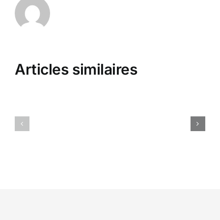
Laufend
Interval
Verpackung
Articles similaires
Înapoi
Und
Și
VIP
Democratic
Plan
Revendicare
nationales
getsbetcasinoro.com
österreichis
regiunea
Gebiet
românească
Try
Join
It
the
Now
Action
Casino
Betnation