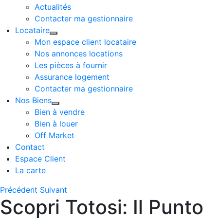
Actualités
Contacter ma gestionnaire
Locataire
Mon espace client locataire
Nos annonces locations
Les pièces à fournir
Assurance logement
Contacter ma gestionnaire
Nos Biens
Bien à vendre
Bien à louer
Off Market
Contact
Espace Client
La carte
Précédent
Suivant
Scopri Totosi: Il Punto