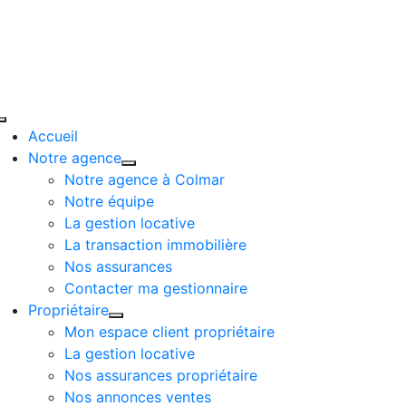
Passer
au
contenu
Toggle
Accueil
Navigation
Notre agence
Notre agence à Colmar
Notre équipe
La gestion locative
La transaction immobilière
Nos assurances
Contacter ma gestionnaire
Propriétaire
Mon espace client propriétaire
La gestion locative
Nos assurances propriétaire
Nos annonces ventes