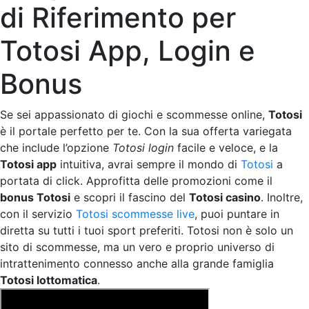
di Riferimento per
Totosi App, Login e
Bonus
Se sei appassionato di giochi e scommesse online,
Totosi
è il portale perfetto per te. Con la sua offerta variegata
che include l’opzione
Totosi login
facile e veloce, e la
Totosi app
intuitiva, avrai sempre il mondo di
Totosi
a
portata di click. Approfitta delle promozioni come il
bonus Totosi
e scopri il fascino del
Totosi casino
. Inoltre,
con il servizio
Totosi scommesse live
, puoi puntare in
diretta su tutti i tuoi sport preferiti. Totosi non è solo un
sito di scommesse, ma un vero e proprio universo di
intrattenimento connesso anche alla grande famiglia
Totosi lottomatica
.