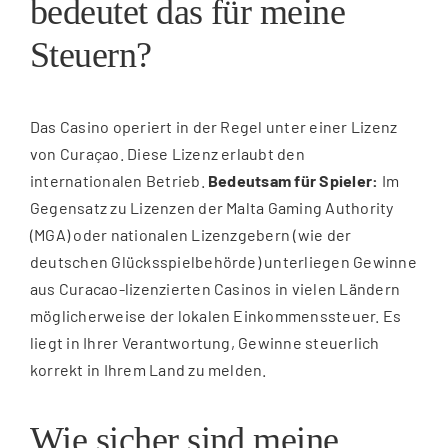
bedeutet das für meine
Steuern?
Das Casino operiert in der Regel unter einer Lizenz
von Curaçao. Diese Lizenz erlaubt den
internationalen Betrieb.
Bedeutsam für Spieler:
Im
Gegensatz zu Lizenzen der Malta Gaming Authority
(MGA) oder nationalen Lizenzgebern (wie der
deutschen Glücksspielbehörde) unterliegen Gewinne
aus Curacao-lizenzierten Casinos in vielen Ländern
möglicherweise der lokalen Einkommenssteuer. Es
liegt in Ihrer Verantwortung, Gewinne steuerlich
korrekt in Ihrem Land zu melden.
Wie sicher sind meine