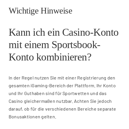
Wichtige Hinweise
Kann ich ein Casino-Konto
mit einem Sportsbook-
Konto kombinieren?
In der Regel nutzen Sie mit einer Registrierung den
gesamten iGaming-Bereich der Plattform. Ihr Konto
und Ihr Guthaben sind für Sportwetten und das
Casino gleichermaßen nutzbar. Achten Sie jedoch
darauf, ob für die verschiedenen Bereiche separate
Bonusaktionen gelten.