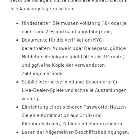
Ihre Ausgangslage zu prüfen.
Mindestalter: Sie müssen volljährig (18+ oder je
nach Land 21+) und handlungsfähig sein.
Dokumente für die Verifikation (KYC)
bereithalten: Ausweis oder Reisepass, gültige
Meldebescheinigung (nicht älter als 3 Monate)
und ggf. eine Kopie der verwendeten
Zahlungsmethode.
Stabile Internetverbindung: Besonders für
Live-Dealer-Spiele und schnelle Auszahlungen
wichtig.
Einrichtung eines sicheren Passworts: Nutzen
Sie eine Kombination aus Groß- und
Kleinbuchstaben, Zahlen und Sonderzeichen.
Lesen der Allgemeinen Geschäftsbedingungen: