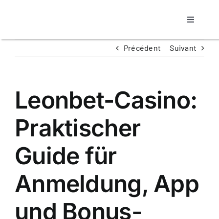
Passer
au
Toggle
contenu
Navigati
Accueil
Précédent
Suivant
Notre agence
Leonbet-Casino:
Propriétaire
Praktischer
Locataire
Guide für
Anmeldung, App
Nos Biens
und Bonus-
Contact