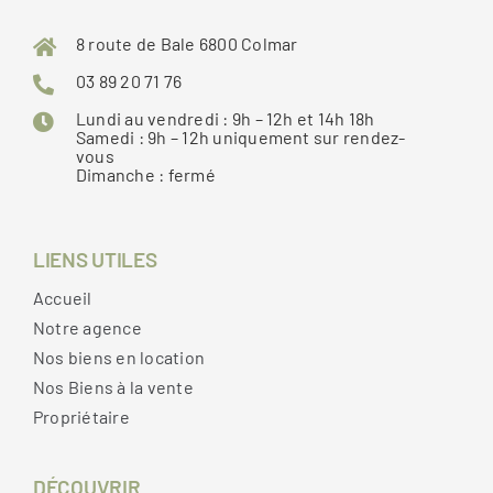
Betnation
8 route de Bale 6800 Colmar
03 89 20 71 76
Lundi au vendredi : 9h – 12h et 14h 18h
Samedi : 9h – 12h uniquement sur rendez-
vous
Dimanche : fermé
LIENS UTILES
Accueil
Notre agence
Nos biens en location
Nos Biens à la vente
Propriétaire
DÉCOUVRIR