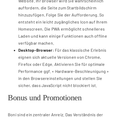
Website. Ihr Browser wird Sie wahrscheinlich
auffordern, die Seite zum Startbildschirm
hinzuzufügen. Folge Sie der Aufforderung. So
entsteht ein leicht zugängliches Icon auf Ihrem
Homescreen. Die PWA ermöglicht schnelleres
Laden und kann einige Funktionen auch offline
verfügbar machen.
Desktop-Browser:
Für das klassische Erlebnis
eignen sich aktuelle Versionen von Chrome,
Firefox oder Edge. Aktivieren Sie für optimale
Performance ggf. « Hardware-Beschleunigung »
in den Browsereinstellungen und stellen Sie
sicher, dass JavaScript nicht blockiert ist.
Bonus und Promotionen
Boni sind ein zentraler Anreiz. Das Verständnis der