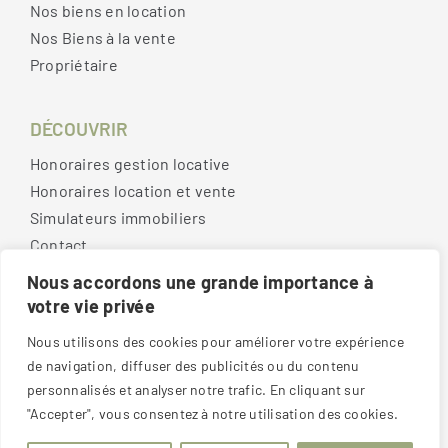
Nos biens en location
Nos Biens à la vente
Propriétaire
DÉCOUVRIR
Honoraires gestion locative
Honoraires location et vente
Simulateurs immobiliers
Contact
Nous accordons une grande importance à
votre vie privée
MENTIONS LÉGALES
Nous utilisons des cookies pour améliorer votre expérience
Mentions légales
de navigation, diffuser des publicités ou du contenu
Politique de confidentialité
personnalisés et analyser notre trafic. En cliquant sur
"Accepter", vous consentez à notre utilisation des cookies.
Utilise le logiciel Jview Promotion – Création
IZIASYS