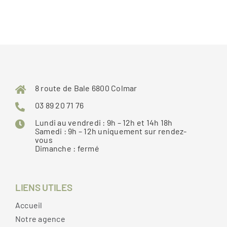
Claim
Europa
Bonus
Deposit
Very
&
Well
Play
Casino
Evolve
Online
Casino
8 route de Bale 6800 Colmar
03 89 20 71 76
Lundi au vendredi : 9h – 12h et 14h 18h
Samedi : 9h – 12h uniquement sur rendez-
vous
Dimanche : fermé
LIENS UTILES
Accueil
Notre agence