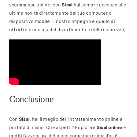
scommessa online, con
Sisal
hai sempre accesso alle
ultime novità direttamente dal tuo computer o
dispositivo mobile. Il nostro impegno è quello di
offrirti il massimo del divertimento e della sicurezza.
Conclusione
Con
Sisal
, hai il meglio dell’intrattenimento online a
portata di mano. Che aspetti? Esplora il
Sisal online
e
goditi l’avventura del gioco come mai prima d’ora!