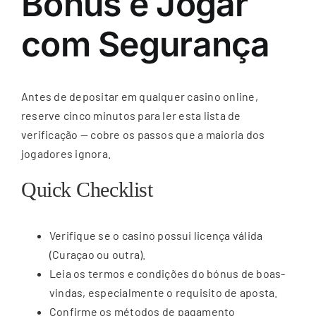
Bónus e Jogar
com Segurança
Espace C
La carte
Antes de depositar em qualquer casino online,
reserve cinco minutos para ler esta lista de
verificação — cobre os passos que a maioria dos
jogadores ignora.
Quick Checklist
Verifique se o casino possui licença válida
(Curaçao ou outra).
Leia os termos e condições do bónus de boas-
vindas, especialmente o requisito de aposta.
Confirme os métodos de pagamento