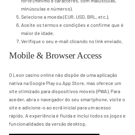
forte (mínimo 8 caracteres, com maiúsculas,
minúsculas e números).
Selecione a moeda (EUR, USD, BRL, etc.).
Aceite os termos e condições e confirme que é
maior de idade.
Verifique o seu e-mail clicando no link enviado.
Mobile & Browser Access
O Leon casino online não dispõe de uma aplicação
nativa na Google Play ou App Store, mas oferece um
site otimizado para dispositivos móveis (PWA). Para
aceder, abra o navegador do seu smartphone, visite o
site e adicione-o ao ecrã inicial para um acesso
rápido. A experiência é fluida e inclui todos os jogos e
funcionalidades da versão desktop.