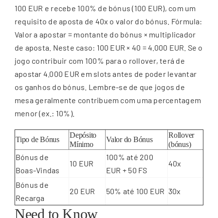
100 EUR e recebe 100% de bónus (100 EUR), com um
requisito de aposta de 40x o valor do bónus. Fórmula:
Valor a apostar = montante do bónus × multiplicador
de aposta. Neste caso: 100 EUR × 40 = 4.000 EUR. Se o
jogo contribuir com 100% para o rollover, terá de
apostar 4.000 EUR em slots antes de poder levantar
os ganhos do bónus. Lembre-se de que jogos de
mesa geralmente contribuem com uma percentagem
menor (ex.: 10%).
Depósito
Rollover
Tipo de Bónus
Valor do Bónus
Mínimo
(bónus)
Bónus de
100% até 200
10 EUR
40x
Boas-Vindas
EUR + 50 FS
Bónus de
20 EUR
50% até 100 EUR
30x
Recarga
Need to Know