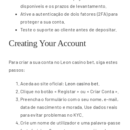
disponíveis e os prazos de levantamento.
Ative a autenticação de dois fatores (2FA) para
proteger a sua conta.
Teste o suporte ao cliente antes de depositar.
Creating Your Account
Para criar a sua conta no Leon casino bet, siga estes
passos:
Aceda ao site oficial:
Leon casino bet
.
Clique no botão « Registar » ou « Criar Conta ».
Preencha o formulário com o seu nome, e-mail,
data de nascimento e morada. Use dados reais
para evitar problemas no KYC.
Crie um nome de utilizador e uma palavra-passe