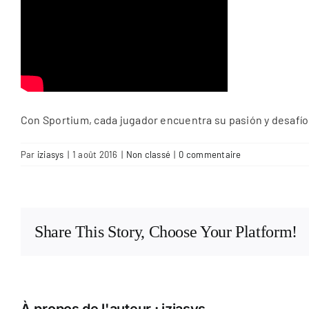
Con Sportium, cada jugador encuentra su pasión y desafío
Par
iziasys
|
1 août 2016
|
Non classé
|
0 commentaire
Share This Story, Choose Your Platform!