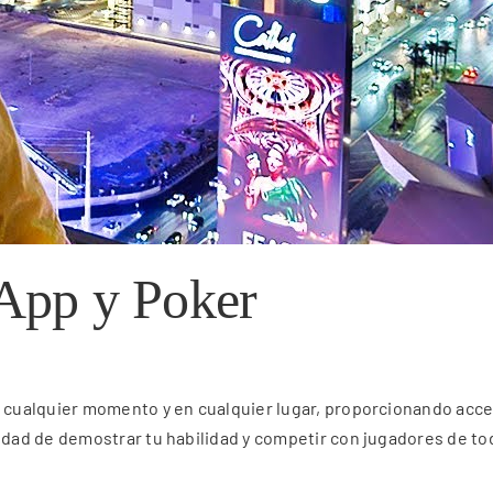
 App y Poker
en cualquier momento y en cualquier lugar, proporcionando acce
idad de demostrar tu habilidad y competir con jugadores de t