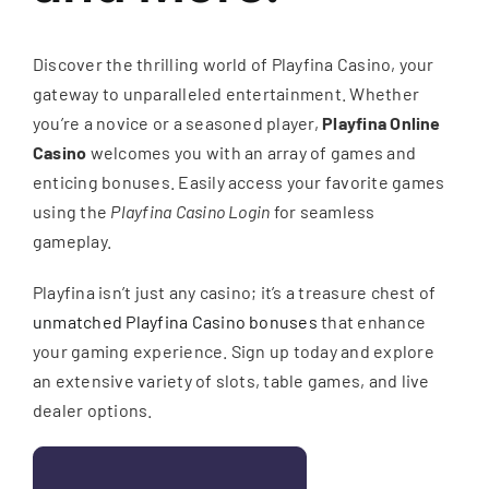
Espace Client
Discover the thrilling world of Playfina Casino, your
gateway to unparalleled entertainment. Whether
La carte
you’re a novice or a seasoned player,
Playfina Online
Casino
welcomes you with an array of games and
enticing bonuses. Easily access your favorite games
using the
Playfina Casino Login
for seamless
gameplay.
Playfina isn’t just any casino; it’s a treasure chest of
unmatched Playfina Casino bonuses
that enhance
your gaming experience. Sign up today and explore
an extensive variety of slots, table games, and live
dealer options.