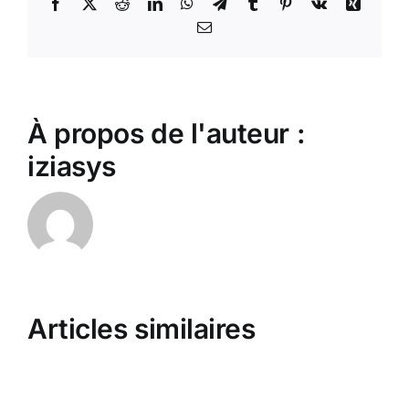
Facebook
X
Reddit
LinkedIn
WhatsApp
Telegram
Tumblr
Pinterest
Vk
Xing
Email
À propos de l'auteur :
iziasys
Circus
Tent
X
United
Articles similaires
States
Inhabit
Online
Cassino
Cassino