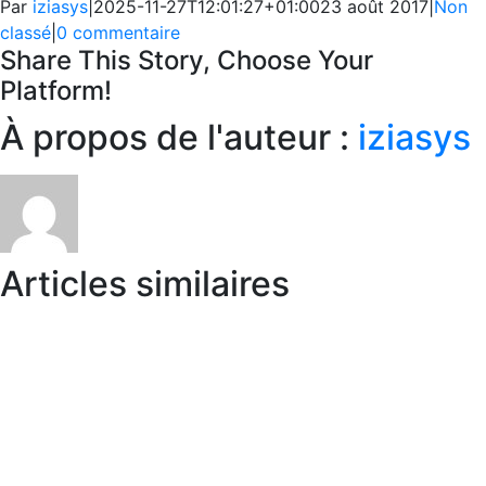
Par
iziasys
|
2025-11-27T12:01:27+01:00
23 août 2017
|
Non
classé
|
0 commentaire
Share This Story, Choose Your
Platform!
Facebook
X
Reddit
LinkedIn
WhatsApp
Telegram
Tumblr
Pinterest
Vk
Xing
Email
À propos de l'auteur :
iziasys
Articles similaires