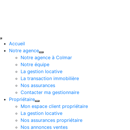
Passer
au
contenu
Toggle
Accueil
Navigation
Notre agence
Notre agence à Colmar
Notre équipe
La gestion locative
La transaction immobilière
Nos assurances
Contacter ma gestionnaire
Propriétaire
Mon espace client propriétaire
La gestion locative
Nos assurances propriétaire
Nos annonces ventes