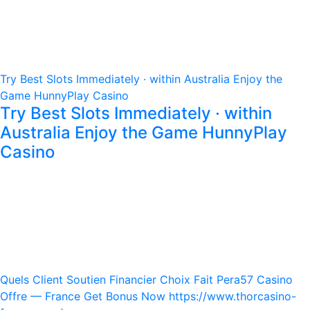
Try Best Slots Immediately · within Australia Enjoy the
Game HunnyPlay Casino
Try Best Slots Immediately · within
Australia Enjoy the Game HunnyPlay
Casino
Quels Client Soutien Financier Choix Fait Pera57 Casino
Offre — France Get Bonus Now https://www.thorcasino-