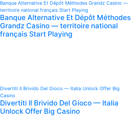
Banque Alternative Et Dépôt Méthodes Grandz Casino —
territoire national français Start Playing
Banque Alternative Et Dépôt Méthodes
Grandz Casino — territoire national
français Start Playing
Divertiti Il Brivido Del Gioco — Italia Unlock Offer Big
Casino
Divertiti Il Brivido Del Gioco — Italia
Unlock Offer Big Casino