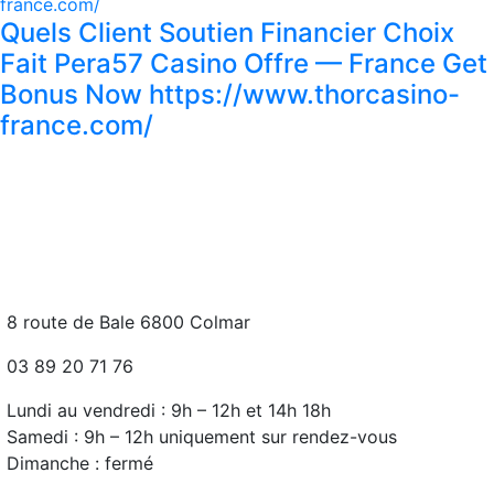
france.com/
Quels Client Soutien Financier Choix
Fait Pera57 Casino Offre — France Get
Bonus Now https://www.thorcasino-
france.com/
8 route de Bale 6800 Colmar
03 89 20 71 76
Lundi au vendredi : 9h – 12h et 14h 18h
Samedi : 9h – 12h uniquement sur rendez-vous
Dimanche : fermé