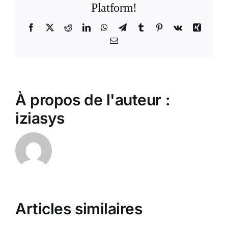
Platform!
Facebook
X
Reddit
LinkedIn
WhatsApp
Telegram
Tumblr
Pinterest
Vk
Xing
Email
À propos de l'auteur :
iziasys
Prorogue
Back
Articles similaires
Y