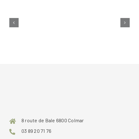
Populate
Dealer
Options
Play
Croco
Casino
◦
ES
Unlock
Offer
8 route de Bale 6800 Colmar
03 89 20 71 76