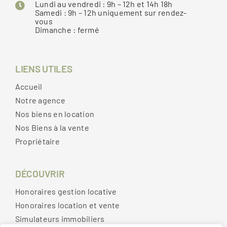
Lundi au vendredi : 9h – 12h et 14h 18h
Samedi : 9h – 12h uniquement sur rendez-
vous
Dimanche : fermé
LIENS UTILES
Accueil
Notre agence
Nos biens en location
Nos Biens à la vente
Propriétaire
DÉCOUVRIR
Honoraires gestion locative
Honoraires location et vente
Simulateurs immobiliers