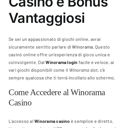
Casino e Bonus
Vantaggiosi
Espace C
La carte
Se sei un appassionato di giochi online, avrai
sicuramente sentito parlare di
Winorama
. Questo
casinò online offre un’esperienza di gioco unica e
coinvolgente. Dal
Winorama login
facile e veloce, ai
vari giochi disponibili come il
Winorama slot
, c’è
sempre qualcosa che ti terrà incollato allo schermo.
Come Accedere al Winorama
Casino
L’accesso al
Winorama casino
è semplice e diretto.