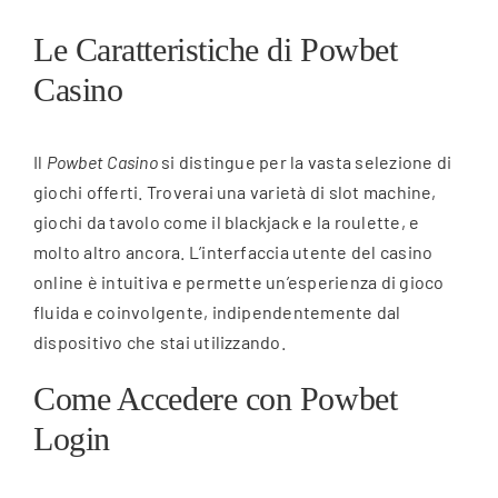
Le Caratteristiche di Powbet
Casino
Il
Powbet Casino
si distingue per la vasta selezione di
giochi offerti. Troverai una varietà di slot machine,
giochi da tavolo come il blackjack e la roulette, e
molto altro ancora. L’interfaccia utente del casino
online è intuitiva e permette un’esperienza di gioco
fluida e coinvolgente, indipendentemente dal
dispositivo che stai utilizzando.
Come Accedere con Powbet
Login