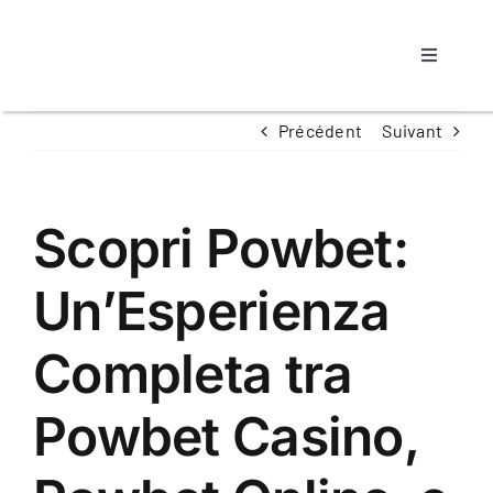
Passer
au
Toggle
contenu
Navigati
Accueil
Précédent
Suivant
Notre a
Scopri Powbet:
Propriét
Un’Esperienza
Locatair
Completa tra
Powbet Casino,
Nos Bie
Contact