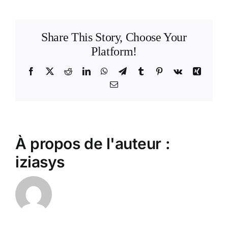
Share This Story, Choose Your
Platform!
Facebook
X
Reddit
LinkedIn
WhatsApp
Telegram
Tumblr
Pinterest
Vk
Xing
Email
À propos de l'auteur :
iziasys