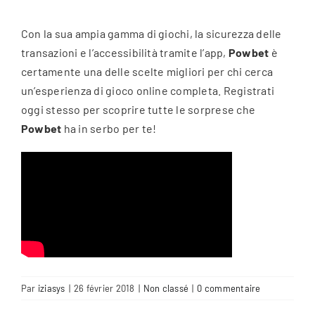
Con la sua ampia gamma di giochi, la sicurezza delle
transazioni e l’accessibilità tramite l’app,
Powbet
è
certamente una delle scelte migliori per chi cerca
un’esperienza di gioco online completa. Registrati
oggi stesso per scoprire tutte le sorprese che
Powbet
ha in serbo per te!
Par
iziasys
|
26 février 2018
|
Non classé
|
0 commentaire