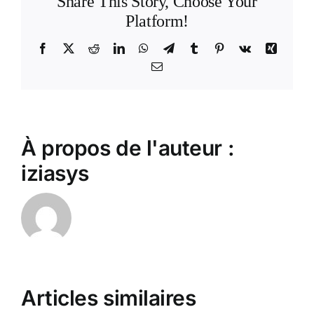
Share This Story, Choose Your
Platform!
Facebook
X
Reddit
LinkedIn
WhatsApp
Telegram
Tumblr
Pinterest
Vk
Xing
Email
À propos de l'auteur :
iziasys
Flirten
Instrumentis
Articles similaires
Berekenen
Cubierta