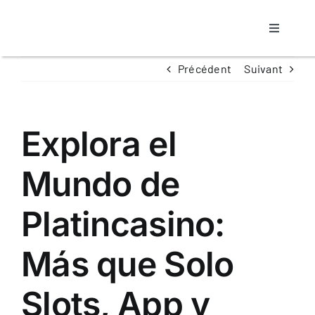
Passer
au
Toggle
contenu
Navigati
Accueil
Précédent
Suivant
Notre agence
Explora el
Propriétaire
Mundo de
Locataire
Platincasino:
Más que Solo
Nos Biens
Slots, App y
Contact