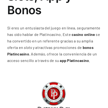
Bonos
Espace Client
La carte
Si eres un entusiasta del juego en línea, seguramente
has oído hablar de Platincasino. Este
casino online
se
ha convertido en un referente gracias a su amplia
oferta en
slots
y atractivas promociones de
bonos
Platincasino
. Además, ofrece la conveniencia de un
acceso sencillo a través de su
app Platincasino
.