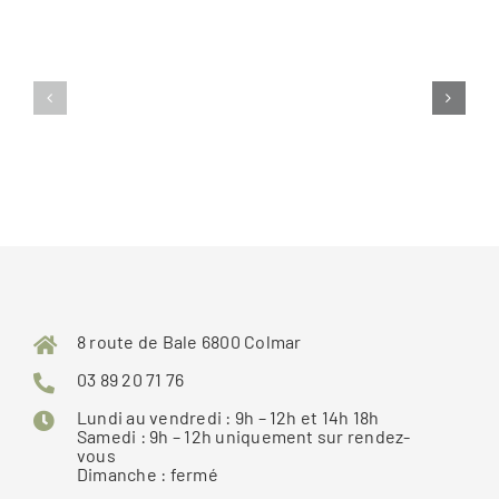
Kenmerk
Protectora
GtBets
Metro
sign
–
up
zona
–
euro
NL
Join
Spin
Now
&
Gratogana
Win
Casino
8 route de Bale 6800 Colmar
03 89 20 71 76
Lundi au vendredi : 9h – 12h et 14h 18h
Samedi : 9h – 12h uniquement sur rendez-
vous
Dimanche : fermé