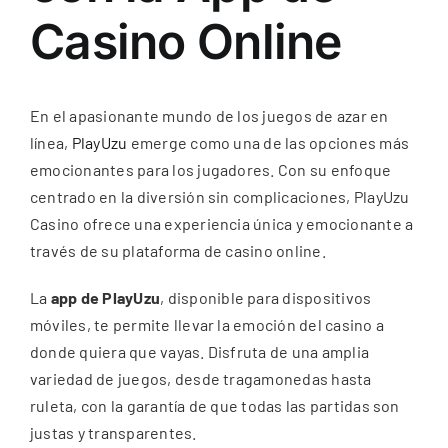
Casino Online
Espace Client
La carte
En el apasionante mundo de los juegos de azar en
línea,
PlayUzu
emerge como una de las opciones más
emocionantes para los jugadores. Con su enfoque
centrado en la diversión sin complicaciones, PlayUzu
Casino ofrece una experiencia única y emocionante a
través de su plataforma de casino online.
La
app de PlayUzu
, disponible para dispositivos
móviles, te permite llevar la emoción del casino a
donde quiera que vayas. Disfruta de una amplia
variedad de juegos, desde tragamonedas hasta
ruleta, con la garantía de que todas las partidas son
justas y transparentes.