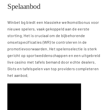
Spelaanbod
Winbet bg biedt een klassieke welkomstbonus voor
nieuwe spelers, vaak gekoppeld aan de eerste
storting. Het is cruciaal om de bijbehorende
omsetspecificaties (WR) te controleren in de
promotievoorwaarden. Het spelenselectie is sterk
gericht op sportweddenschappen en een uitgebreid
live casino met tafels bemand door echte dealers.
Slots en tafelspelen van top providers completeren
het aanbod.