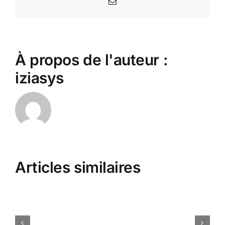
Email
À propos de l'auteur :
iziasys
Table
Articles similaires
Plot
And
Hot
Cassino