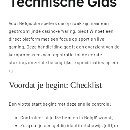
Technische Gids
Espace C
Voor Belgische spelers die op zoek zijn naar een
gestroomlijnde casino-ervaring, biedt
Winbet
een
La carte
direct platform met een focus op sport en live
gaming. Deze handleiding geeft een overzicht van de
kernprocessen, van registratie tot de eerste
storting, en zet de belangrijkste specificaties op een
rij.
Voordat je begint: Checklist
Een vlotte start begint met deze snelle controle:
Controleer of je 18+ bent en in België woont.
Zorg dat je een geldig identiteitsbewijs (eID) en