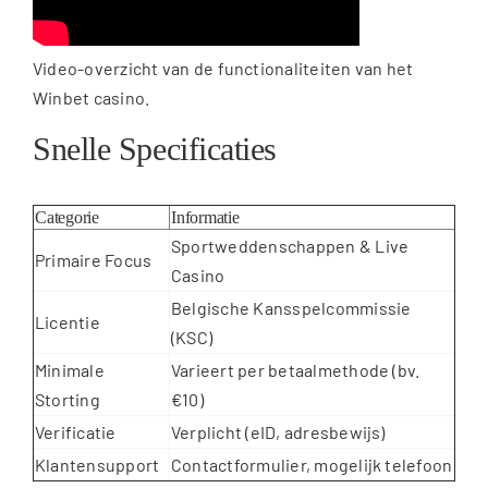
Video-overzicht van de functionaliteiten van het
Winbet casino.
Snelle Specificaties
Categorie
Informatie
Sportweddenschappen & Live
Primaire Focus
Casino
Belgische Kansspelcommissie
Licentie
(KSC)
Minimale
Varieert per betaalmethode (bv.
Storting
€10)
Verificatie
Verplicht (eID, adresbewijs)
Klantensupport
Contactformulier, mogelijk telefoon