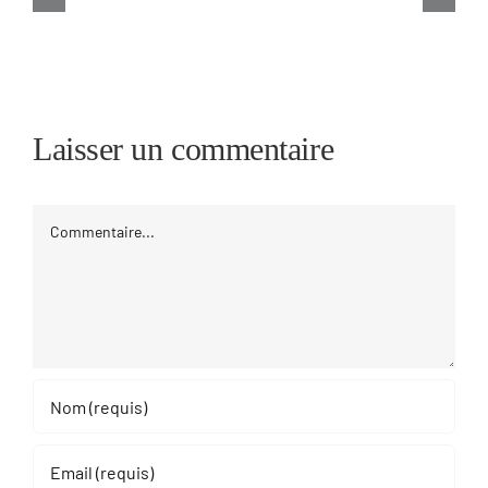
.
Norway
Join
Now
LiliBet
Laisser un commentaire
Casino
Commentaire