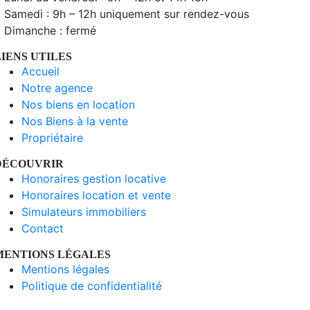
Samedi : 9h – 12h uniquement sur rendez-vous
Dimanche : fermé
LIENS UTILES
Accueil
Notre agence
Nos biens en location
Nos Biens à la vente
Propriétaire
DÉCOUVRIR
Honoraires gestion locative
Honoraires location et vente
Simulateurs immobiliers
Contact
MENTIONS LÉGALES
Mentions légales
Politique de confidentialité