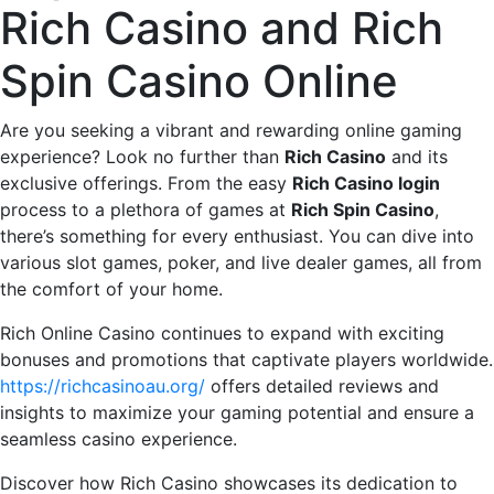
Rich Casino and Rich
Spin Casino Online
Are you seeking a vibrant and rewarding online gaming
experience? Look no further than
Rich Casino
and its
exclusive offerings. From the easy
Rich Casino login
process to a plethora of games at
Rich Spin Casino
,
there’s something for every enthusiast. You can dive into
various slot games, poker, and live dealer games, all from
the comfort of your home.
Rich Online Casino continues to expand with exciting
bonuses and promotions that captivate players worldwide.
https://richcasinoau.org/
offers detailed reviews and
insights to maximize your gaming potential and ensure a
seamless casino experience.
Discover how Rich Casino showcases its dedication to