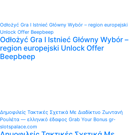
Odłożyć Gra I Istnieć Główny Wybór – region europejski
Unlock Offer Beepbeep
Odłożyć Gra I Istnieć Główny Wybór –
region europejski Unlock Offer
Beepbeep
Δημοφιλείς Τακτικές Σχετικά Με Διαδίκτυο Ζωντανή
Ρουλέτα — ελληνικό έδαφος Grab Your Bonus gr-
slotspalace.com
Δημοφιλείς Τακτικές Σχετικά Με