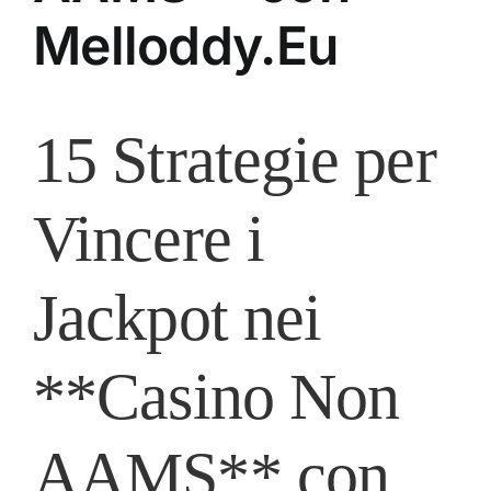
Melloddy.Eu
Espace Client
La carte
15 Strategie per
Vincere i
Jackpot nei
**Casino Non
AAMS** con