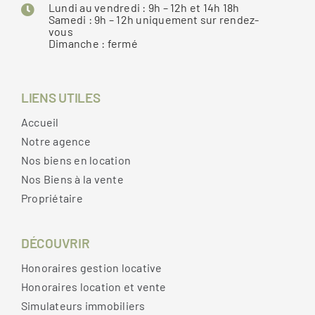
Lundi au vendredi : 9h – 12h et 14h 18h
Samedi : 9h – 12h uniquement sur rendez-
vous
Dimanche : fermé
LIENS UTILES
Accueil
Notre agence
Nos biens en location
Nos Biens à la vente
Propriétaire
DÉCOUVRIR
Honoraires gestion locative
Honoraires location et vente
Simulateurs immobiliers