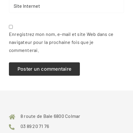
Enregistrez mon nom, e-mail et site Web dans ce
navigateur pour la prochaine fois que je
commenterai.
8 route de Bale 6800 Colmar
03 89 20 71 76