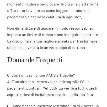
momento migliore per giocare. Inoltre, la piattaforma
offre tutorial video su come leggere le tabelle di
pagamento e capire la volatilità di ogni slot.
Non dimenticare di giocare in modo responsabile:
imposta un limite di tempo e non inseguire le perdite.
La disciplina è la tua migliore alleata per trasformare
una piccola vincita in un vero colpo di fortuna.
Domande Frequenti
Q: Cos’è un casino non AAMS affidabile?
A: È un sito con licenza valida, crittografia SSL e
pagamenti puntuali. Melloddy.Eu verifica tutti questi
aspetti prima di includere un casino nella sua lista.
Q: Come posso aumentare le probabilità di vincere un