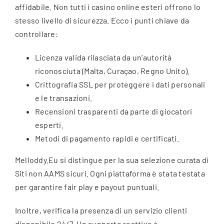
affidabile. Non tutti i casino online esteri offrono lo
stesso livello di sicurezza. Ecco i punti chiave da
controllare:
Licenza valida rilasciata da un’autorità
riconosciuta (Malta, Curaçao, Regno Unito).
Crittografia SSL per proteggere i dati personali
e le transazioni.
Recensioni trasparenti da parte di giocatori
esperti.
Metodi di pagamento rapidi e certificati.
Melloddy.Eu si distingue per la sua selezione curata di
Siti non AAMS sicuri. Ogni piattaforma è stata testata
per garantire fair play e payout puntuali.
Inoltre, verifica la presenza di un servizio clienti
disponibile 24/7. Un supporto reattivo è