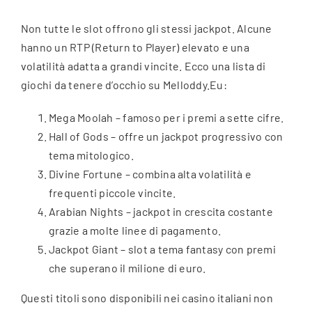
Non tutte le slot offrono gli stessi jackpot. Alcune
hanno un RTP (Return to Player) elevato e una
volatilità adatta a grandi vincite. Ecco una lista di
giochi da tenere d’occhio su Melloddy.Eu:
Mega Moolah – famoso per i premi a sette cifre.
Hall of Gods – offre un jackpot progressivo con
tema mitologico.
Divine Fortune – combina alta volatilità e
frequenti piccole vincite.
Arabian Nights – jackpot in crescita costante
grazie a molte linee di pagamento.
Jackpot Giant – slot a tema fantasy con premi
che superano il milione di euro.
Questi titoli sono disponibili nei casino italiani non